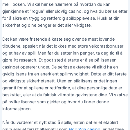
mel i posen. Vi skal her se nærmere på hvordan du kan
gjenkjenne et “rogue” eller ulovlig casino, og hva du bør se etter
for å sikre en trygg og rettferdig spillopplevelse. Husk at din
sikkerhet og dine penger er det aller viktigste.
Det kan være fristende å kaste seg over de mest lovende
tilbudene, spesielt når det lokkes med store velkomstbonuser
og et hav av spill. Men før du setter inn penger, ta deg tid til å
gjøre litt research. Et godt sted å starte er å se på lisensen
casinoet opererer under. De seriøse aktørene vil alltid ha en
gyldig lisens fra en anerkjent spillmyndighet. Dette er ditt første
og viktigste sikkerhetsnett. Uten en slik lisens er det ingen
garanti for at spillene er rettferdige, at dine personlige data er
beskyttet, eller at du faktisk vil motta gevinstene dine. Vi skal se
på hvilke lisenser som gjelder og hvor du finner denne
informasjonen.
Når du vurderer et nytt sted å spille, enten det er et etablert
navn eller et ferskt alternativ som
HollyWin casino
, er det flere