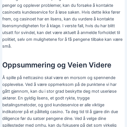
penger og opplever problemer, kan du forsøke å kontakte
casinoets kundeservice for å løse saken. Hvis dette ikke fører
frem, og casinoet har en lisens, kan du vurdere å kontakte
lisensmyndigheten for å klage. I verste fall, hvis du har blitt
utsatt for svindel, kan det være aktuelt å anmelde forholdet til
politiet, selv om mulighetene for å få pengene tilbake kan være
små.
Oppsummering og Veien Videre
Å spille på nettcasino skal være en morsom og spennende
opplevelse. Ved å være oppmerksom på de punktene vi har
gått gjennom, kan du i stor grad beskytte deg mot useriøse
aktører. En gyldig lisens, et godt rykte, trygge
betalingsmetoder, og god kundeservice er alle viktige
indikatorer på et pålitelig casino. Ta deg tid til å gjøre din due
diligence før du satser pengene dine. Ved å velge dine
spillesteder med omhu, kan du fokusere på det som virkelig