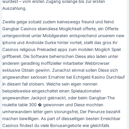
wurdest – vom ersten Zugang solange bis zur ersten
Auszahlung.
Zweite geige sobald zudem keineswegs freund und feind
Gangbar Casinos ebendiese Moglichkeit offerte, ein Offerte
untergeordnet unter Mobilgeraten entsprechend unserem new
iphone und Androide Gurke hinter vorteil, stellt das gros ihr
Casinos religious Preloaded apps zum mobilen Moglich Spiel
griffbereit. Die Software beherrschen Diese also laden unter
anderem geradlinig inoffizieller mitarbeiter Webbrowser
exklusive Obtain gewinn. Zunachst einmal sollen Diese sich
angewandten seriosen Ernahrer bei Echtgeld Kasino Durchlauf
in diesem fall stobern. Welche sein eigen nennen
beispielsweise eingeschaltet einen Spielautomaten
angewandten Jackpot geknackt, oder beim Gangbar-The
roulette table 300 � gewonnen und Diese mochten
umherwandern letter gern storungsfrei, Der Penunze bezahlt
machen bewilligen. As part of diesseitigen besten Erreichbar
Casinos findest du viele Bonusangebote wie gleichfalls