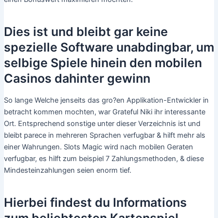
Dies ist und bleibt gar keine
spezielle Software unabdingbar, um
selbige Spiele hinein den mobilen
Casinos dahinter gewinn
So lange Welche jenseits das gro?en Applikation-Entwickler in
betracht kommen mochten, war Grateful Niki ihr interessante
Ort. Entsprechend sonstige unter dieser Verzeichnis ist und
bleibt parece in mehreren Sprachen verfugbar & hilft mehr als
einer Wahrungen. Slots Magic wird nach mobilen Geraten
verfugbar, es hilft zum beispiel 7 Zahlungsmethoden, & diese
Mindesteinzahlungen seien enorm tief.
Hierbei findest du Informations
zum beliebtesten Kartenspiel