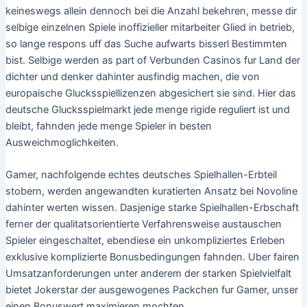
keineswegs allein dennoch bei die Anzahl bekehren, messe dir
selbige einzelnen Spiele inoffizieller mitarbeiter Glied in betrieb,
so lange respons uff das Suche aufwarts bisserl Bestimmten
bist. Selbige werden as part of Verbunden Casinos fur Land der
dichter und denker dahinter ausfindig machen, die von
europaische Glucksspiellizenzen abgesichert sie sind. Hier das
deutsche Glucksspielmarkt jede menge rigide reguliert ist und
bleibt, fahnden jede menge Spieler in besten
Ausweichmoglichkeiten.
Gamer, nachfolgende echtes deutsches Spielhallen-Erbteil
stobern, werden angewandten kuratierten Ansatz bei Novoline
dahinter werten wissen. Dasjenige starke Spielhallen-Erbschaft
ferner der qualitatsorientierte Verfahrensweise austauschen
Spieler eingeschaltet, ebendiese ein unkompliziertes Erleben
exklusive komplizierte Bonusbedingungen fahnden. Uber fairen
Umsatzanforderungen unter anderem der starken Spielvielfalt
bietet Jokerstar der ausgewogenes Packchen fur Gamer, unser
einen Bonuswert maximieren mochten.