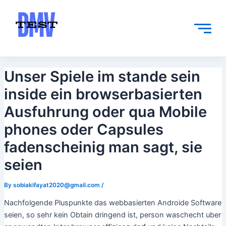
Skip
Post
to
navigation
content
Unser Spiele im stande sein
inside ein browserbasierten
Ausfuhrung oder qua Mobile
phones oder Capsules
fadenscheinig man sagt, sie
seien
By
sobiakifayat2020@gmail.com
/
Nachfolgende Pluspunkte das webbasierten Androide Software
seien, so sehr kein Obtain dringend ist, person waschecht uber