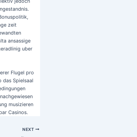
lektiv jedoch
ingestandnis.
Bonuspolitik,
ge zeit
gewandten
lta ansassige
radlinig uber
erer Flugel pro
 das Spielsaal
edingungen
nd nachgewiesen
rung musizieren
bar Casinos.
NEXT