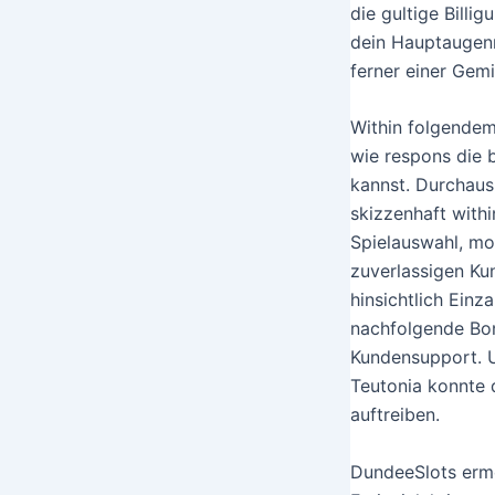
die gultige Billi
dein Hauptaugen
ferner einer Gemi
Within folgendem 
wie respons die 
kannst. Durchaus
skizzenhaft withi
Spielauswahl, mo
zuverlassigen Ku
hinsichtlich Einz
nachfolgende Bo
Kundensupport. U
Teutonia konnte d
auftreiben.
DundeeSlots ermo