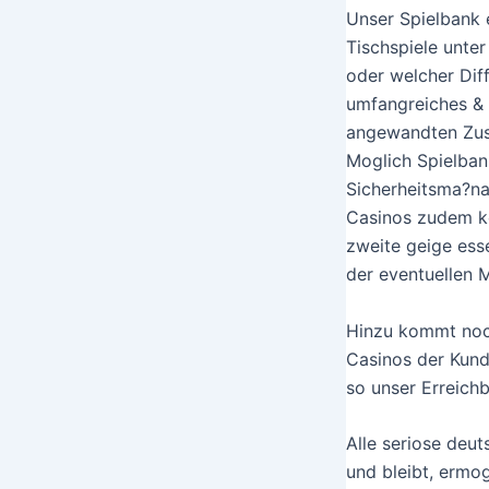
Unser Spielbank 
Tischspiele unte
oder welcher Diff
umfangreiches & 
angewandten Zusa
Moglich Spielban
Sicherheitsma?na
Casinos zudem kei
zweite geige esse
der eventuellen 
Hinzu kommt noch
Casinos der Kunde
so unser Erreich
Alle seriose deut
und bleibt, ermog