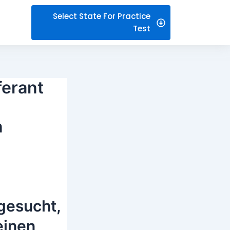
Select State For Practice
Test
ferant
n
gesucht,
einen