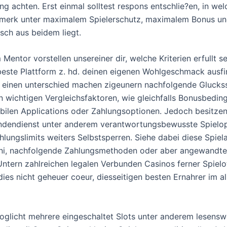
gung achten. Erst einmal solltest respons entschlie?en, in 
merk unter maximalem Spielerschutz, maximalem Bonus un
sch aus beidem liegt.
Mentor vorstellen unsereiner dir, welche Kriterien erfullt se
beste Plattform z. hd. deinen eigenen Wohlgeschmack ausf
 einen unterschied machen zigeunern nachfolgende Gluckss
n wichtigen Vergleichsfaktoren, wie gleichfalls Bonusbedin
bilen Applications oder Zahlungsoptionen. Jedoch besitzen 
ndendienst unter anderem verantwortungsbewusste Spielo
ahlungslimits weiters Selbstsperren. Siehe dabei diese Spie
ni, nachfolgende Zahlungsmethoden oder aber angewandt
ntern zahlreichen legalen Verbunden Casinos ferner Spielo
ies nicht geheuer coeur, diesseitigen besten Ernahrer im al
glicht mehrere eingeschaltet Slots unter anderem lesensw