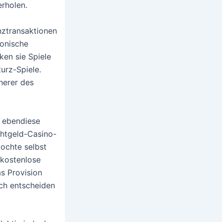
erholen.
nztransaktionen
ronische
ken sie Spiele
urz-Spiele.
nerer des
r ebendiese
chtgeld-Casino-
mochte selbst
 kostenlose
s Provision
ch entscheiden