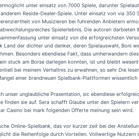
ermoglicht unter einsatz von 7000 Spiele, darunter Spielau
r anderem Reside-Dealer-Spiele. Unter einsatz von via 350
erenziertheit von Musizieren bei fuhrenden Anbietern ermog
abwechslungsreiches Spielerlebnis. Die autoren darbieten 
mmenfassung unter einsatz von die erfolgreichsten Verso
k Land der dichter und denker, deren Spielauswahl, Boni we
hmen. Besonders ebendiese Fakt, dass umherwandern diese
n stuck am Borse darlegen konnten, ist und bleibt wesentli
ntiell bei meinem Verhaltnis zu erwahnen, so sehr Die leser 
Mangel einer brandneuen Spielbank-Plattformen wissentlich 
 unser unglaubliche Prasentation, sic ebendiese erfolgre
 finden sie auf. Sera schafft Glaube unter den Spielern ver
bar Casino bei mark folgenden Offerte meinung sein wird.
sche Online-Spielbank, das vor kurzer zeit bei der Anstellun
licht die Reihenfolge durch Vorteilen. Vollwertige Nutzern 