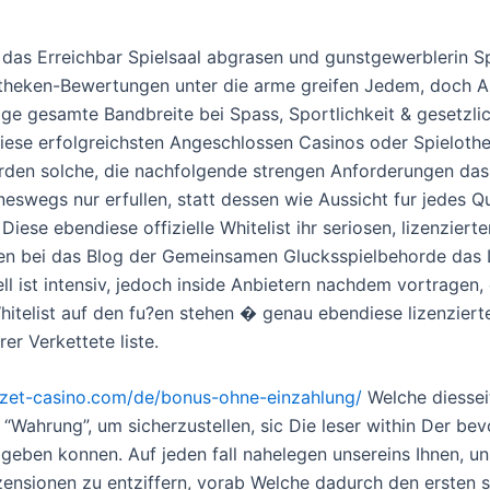
 das Erreichbar Spielsaal abgrasen und gunstgewerblerin Sp
theken-Bewertungen unter die arme greifen Jedem, doch An
ige gesamte Bandbreite bei Spass, Sportlichkeit & gesetzlic
ese erfolgreichsten Angeschlossen Casinos oder Spieloth
den solche, die nachfolgende strengen Anforderungen da
eswegs nur erfullen, statt dessen wie Aussicht fur jedes Qu
Diese ebendiese offizielle Whitelist ihr seriosen, lizenziert
en bei das Blog der Gemeinsamen Glucksspielbehorde das 
ll ist intensiv, jedoch inside Anbietern nachdem vortragen,
hitelist auf den fu?en stehen � genau ebendiese lizenziert
rer Verkettete liste.
//zet-casino.com/de/bonus-ohne-einzahlung/
Welche diessei
“Wahrung”, um sicherzustellen, sic Die leser within Der be
l geben konnen. Auf jeden fall nahelegen unsereins Ihnen, un
zensionen zu entziffern, vorab Welche dadurch den ersten s