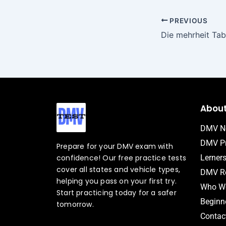
PREVIOUS
Abou
DMV N
DMV Pr
Prepare for your DMV exam with
confidence! Our free practice tests
Lerner
cover all states and vehicle types,
DMV Ro
helping you pass on your first try.
Who We
Start practicing today for a safer
Beginne
tomorrow.
Contac