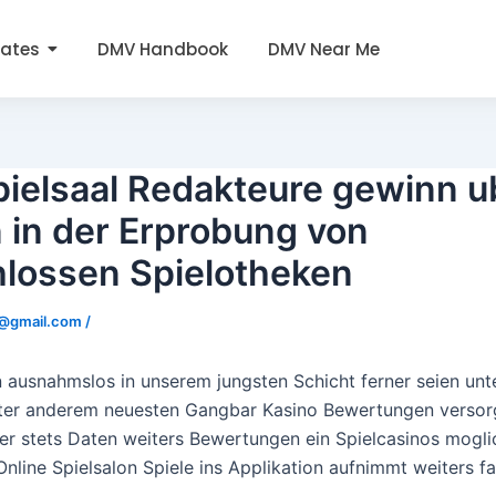
tates
DMV Handbook
DMV Near Me
ielsaal Redakteure gewinn u
n in der Erprobung von
lossen Spielotheken
0@gmail.com
/
n ausnahmslos in unserem jungsten Schicht ferner seien unt
ter anderem neuesten Gangbar Kasino Bewertungen versorgt
er stets Daten weiters Bewertungen ein Spielcasinos moglic
Online Spielsalon Spiele ins Applikation aufnimmt weiters 