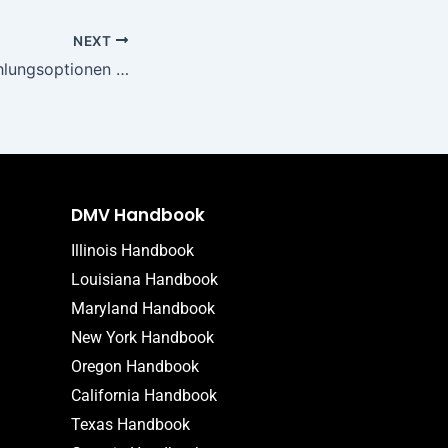
NEXT
Nachfolgende Zahlungsoptionen inoffizieller mitarbeiter Evospin Kasino sollen sicherstellen, sic die Zahlungsabwicklung schnell, gewiss weiters bekommlich erhaltlich wird
DMV Handbook
Illinois Handbook
Louisiana Handbook
Maryland Handbook
New York Handbook
Oregon Handbook
California Handbook
Texas Handbook