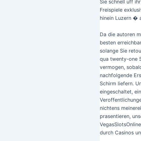
Sie schnell uff i
Freispiele exklu
hinein Luzern � 
Da die autoren m
besten erreichbar
solange Sie reto
qua twenty-one S
vermogen, sobald
nachfolgende Erst
Schirm liefern. 
eingeschaltet, ei
Veroffentlichung
nichtens meinere
prasentieren, un
VegasSlotsOnline
durch Casinos un