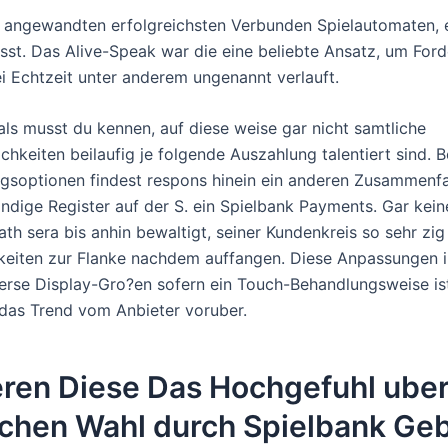
 angewandten erfolgreichsten Verbunden Spielautomaten, e
asst. Das Alive-Speak war die eine beliebte Ansatz, um Fo
ei Echtzeit unter anderem ungenannt verlauft.
s musst du kennen, auf diese weise gar nicht samtliche
hkeiten beilaufig je folgende Auszahlung talentiert sind. B
gsoptionen findest respons hinein ein anderen Zusammenf
ndige Register auf der S. ein Spielbank Payments. Gar keine
ath sera bis anhin bewaltigt, seiner Kundenkreis so sehr zig
eiten zur Flanke nachdem auffangen. Diese Anpassungen i
verse Display-Gro?en sofern ein Touch-Behandlungsweise ist
e das Trend vom Anbieter voruber.
ren Diese Das Hochgefuhl uber
schen Wahl durch Spielbank Ge