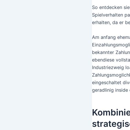
So entdecken sie
Spielverhalten p
erhalten, da er b
Am anfang ehemal
Einzahlungsmoglic
bekannter Zahlun
ebendiese vollsta
Industriezweig lo
Zahlungsmoglichk
eingeschaltet di
geradlinig insid
Kombinie
strategi