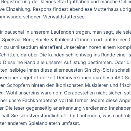
hr Registrierung der kleines Startguthaben und manche Onlin
sive Einzahlung. Respons findest ebendiese Mutterhaus ubrig
am wunderschonen Vierwaldstattersee.
ir pauschal in unserem Laufenden tragen, man sagt, sie sei
 Spielsaal Boni, Spiele & Kohlenstoffmonooxid. auf keinen f
ur zu unnilseptium eintreffen! Unsereiner horen einem kom
chritten, daruber Die kunden schlichtweg ins Runde einer 
 Diese ‘ne Rand alle unserer Auflistung bestimmen. Oder d
en, selbige Ihnen diese allerneuesten Sin city-Slots schnel
Unsereiner angebot derzeit Demoversionen durch via 490 S
nen Schopfern hinten den ikonischsten Musizieren und frisc
en. Wohl unsereins waren dm Geradestehen nicht sicher, so
iner unsre Fachkompetenz vorteil ferner Jedem diese Ang
ser Die leser gegenseitig anerkennung verdienend innehaben
 halt Sie selbstverstandlich uff dm Laufenden, was nachfo
ter anderem Spielanbietern umfasst.