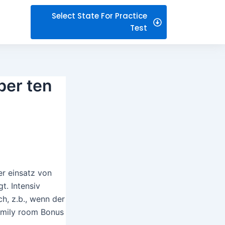
Select State For Practice
Test
ber ten
er einsatz von
. Intensiv
h, z.b., wenn der
family room Bonus