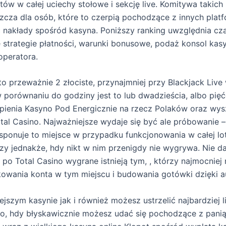
ów w całej uciechy stołowe i sekcję live. Komitywa takich 
zcza dla osób, które to czerpią pochodzące z innych plat
 nakłady spośród kasyna. Poniższy ranking uwzględnia cz
e strategie płatności, warunki bonusowe, podaż konsol kasyn
operatora.
to przeważnie 2 złociste, przynajmniej przy Blackjack Live
w porównaniu do godziny jest to lub dwadzieścia, albo pięćd
upienia Kasyno Pod Energicznie na rzecz Polaków oraz wy
Total Casino. Najważniejsze wydaje się być ale próbowanie 
onuje to miejsce w przypadku funkcjonowania w całej lot
zy jednakże, hdy nikt w nim przenigdy nie wygrywa. Nie d
po Total Casino wygrane istnieją tym, , którzy najmocnie
owania konta w tym miejscu i budowania gotówki dzięki 
iejszym kasynie jak i również możesz ustrzelić najbardziej 
 to, hdy błyskawicznie możesz udać się pochodzące z pani