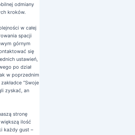
obilnej odmiany
ych kroków.
lejności w całej
rowania spacji
prawym górnym
kontaktować się
ednich ustawień,
wego po dział
jak w poprzednim
y zakładce “Swoje
li zyskać, an
naszą stronę
większą ilość
i każdy gust –