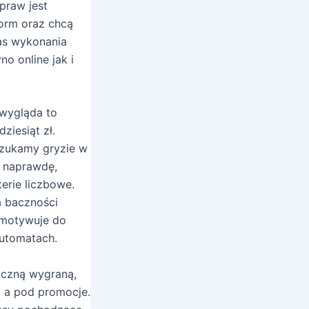
praw jest
form oraz chcą
as wykonania
o online jak i
 wygląda to
ziesiąt zł.
szukamy gryzie w
– naprawdę,
erie liczbowe.
a baczności
j motywuje do
automatach.
liczną wygraną,
ą a pod promocje.