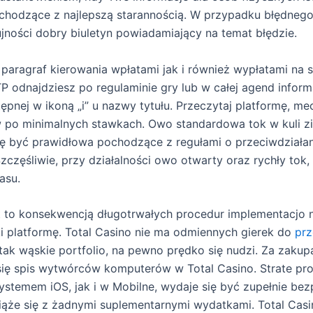
chodzące z najlepszą starannością. W przypadku błędnego
ujności dobry biuletyn powiadamiający na temat błędzie.
y paragraf kierowania wpłatami jak i również wypłatami na 
 odnajdziesz po regulaminie gry lub w całej agend infor
ępnej w ikoną „i” u nazwy tytułu. Przeczytaj platformę, me
 po minimalnych stawkach. Owo standardowa tok w kuli zi
się być prawidłowa pochodzące z regułami o przeciwdziałan
zczęśliwie, przy działalności owo otwarty oraz rychły tok,
asu.
st to konsekwencją długotrwałych procedur implementacjo
 platformę. Total Casino nie ma odmiennych gierek do
prz
 tak wąskie portfolio, na pewno prędko się nudzi. Za zak
się spis wytwórców komputerów w Total Casino. Strate pr
stemem iOS, jak i w Mobilne, wydaje się być zupełnie bezp
ąże się z żadnymi suplementarnymi wydatkami. Total Casi