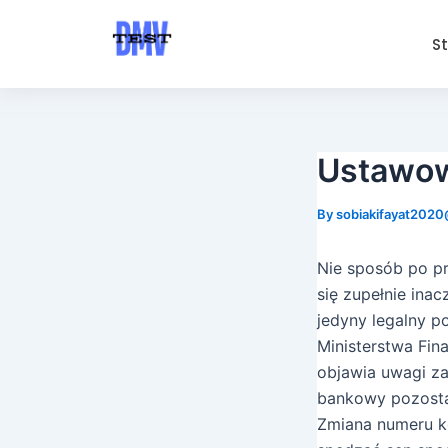
Skip
Post
to
navigation
S
content
Ustawow
By
sobiakifayat202
Nie sposób po pr
się zupełnie ina
jedyny legalny p
Ministerstwa Fin
objawia uwagi za
bankowy pozostał
Zmiana numeru ko