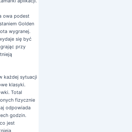
marki aplikacji.
ra owa podest
staniem Golden
ota wygranej.
wydaje się być
grając przy
tnieją
 każdej sytuacji
we klasyki.
wki. Total
onych fizycznie
zaj odpowiada
rech godzin.
co jest
nieją