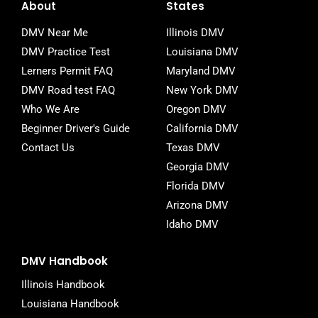
e
t
b
About
States
b
t
l
o
e
r
DMV Near Me
Illinois DMV
o
r
DMV Practice Test
Louisiana DMV
k
-
Lerners Permit FAQ
Maryland DMV
f
DMV Road test FAQ
New York DMV
Who We Are
Oregon DMV
Beginner Driver's Guide
California DMV
Contact Us
Texas DMV
Georgia DMV
Florida DMV
Arizona DMV
Idaho DMV
DMV Handbook
Illinois Handbook
Louisiana Handbook