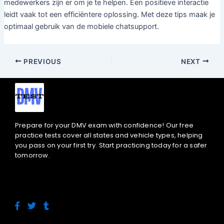
medewerkers zijn er om je te helpen. Een positieve interactie
leidt vaak tot een efficiëntere oplossing. Met deze tips maak je
optimaal gebruik van de mobiele chatsupport.
PREVIOUS
NEXT
Prepare for your DMV exam with confidence! Our free
practice tests cover all states and vehicle types, helping
you pass on your first try. Start practicing today for a safer
tomorrow.
F
T
T
a
w
u
c
i
m