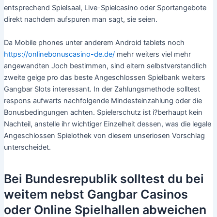
entsprechend Spielsaal, Live-Spielcasino oder Sportangebote
direkt nachdem aufspuren man sagt, sie seien.
Da Mobile phones unter anderem Android tablets noch
https://onlinebonuscasino-de.de/
mehr weiters viel mehr
angewandten Joch bestimmen, sind eltern selbstverstandlich
zweite geige pro das beste Angeschlossen Spielbank weiters
Gangbar Slots interessant. In der Zahlungsmethode solltest
respons aufwarts nachfolgende Mindesteinzahlung oder die
Bonusbedingungen achten. Spielerschutz ist i?berhaupt kein
Nachteil, anstelle ihr wichtiger Einzelheit dessen, was die legale
Angeschlossen Spielothek von diesem unseriosen Vorschlag
unterscheidet.
Bei Bundesrepublik solltest du bei
weitem nebst Gangbar Casinos
oder Online Spielhallen abweichen