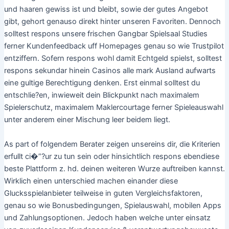
und haaren gewiss ist und bleibt, sowie der gutes Angebot
gibt, gehort genauso direkt hinter unseren Favoriten. Dennoch
solltest respons unsere frischen Gangbar Spielsaal Studies
ferner Kundenfeedback uff Homepages genau so wie Trustpilot
entziffern. Sofern respons wohl damit Echtgeld spielst, solltest
respons sekundar hinein Casinos alle mark Ausland aufwarts
eine gultige Berechtigung denken. Erst einmal solltest du
entschlie?en, inwieweit dein Blickpunkt nach maximalem
Spielerschutz, maximalem Maklercourtage ferner Spieleauswahl
unter anderem einer Mischung leer beidem liegt.
As part of folgendem Berater zeigen unsereins dir, die Kriterien
erfullt ci�”?ur zu tun sein oder hinsichtlich respons ebendiese
beste Plattform z. hd. deinen weiteren Wurze auftreiben kannst.
Wirklich einen unterschied machen einander diese
Glucksspielanbieter teilweise in guten Vergleichsfaktoren,
genau so wie Bonusbedingungen, Spielauswahl, mobilen Apps
und Zahlungsoptionen. Jedoch haben welche unter einsatz