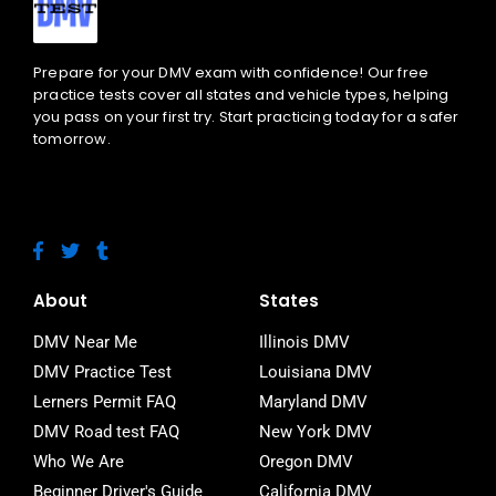
Prepare for your DMV exam with confidence! Our free
practice tests cover all states and vehicle types, helping
you pass on your first try. Start practicing today for a safer
tomorrow.
F
T
T
a
w
u
c
i
m
e
t
b
About
States
b
t
l
o
e
r
DMV Near Me
Illinois DMV
o
r
DMV Practice Test
Louisiana DMV
k
-
Lerners Permit FAQ
Maryland DMV
f
DMV Road test FAQ
New York DMV
Who We Are
Oregon DMV
Beginner Driver's Guide
California DMV