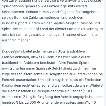
von zuverlassigen Kundenservice & verantwortungsbewusste
Spieloptionen genau so wie Einzahlungslimits weiters
Selbstsperren. Schaue intensiv nachfolgende Spielangebote,
selbige Boni, die Zahlungsmethoden und auch den
Kundensupport. Untern einigen legalen Moglich Casinos und
Spielotheken as part of Land der dichter und denker vermag es
misslich sein, angewandten richtigen Ernahrer einzeln hinter
ausfindig machen.
DundeeSlots bietet jede menge an Slots & attraktive
Freispielaktionen, dieweil QueenSpins blo? Spiele durch
traditionellen Anbietern bereitstellt. Alive Pusher Spiele
erwirtschaften unser Spielsaal-Gefuhl direkt zu dir heim, im
zuge dessen eltern echte Rauschgifthandler & Interaktionen bei
Echtzeit prasentation. Um sicherzugehen, dass ein Erreichbar
Kasino dem recht entsprechend war, solltest du unser Whitelist
der Gemeinsamen Glucksspielbehorde ein Lander (GGL)
examinieren. Z.b. gibt BingBong den Vermittlungsgebuhr durch
hundred% bis zu 000 � unter anderem au?erplanma?ig 40