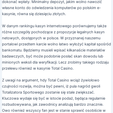
dokonać wpłaty. Minimalny depozyt, jakim wolno nawozić
własne konto do odwiedzenia komputerów po polskim e-
kasynie, równa się dziesięciu złotych.
W danym rankingu kasyn internetowego porównujemy także
różne szczegóły pochodzące z propozycje legalnych kasyn
netowych, dostępnych w polsce. W przyznanej naszemu
portalowi przedtem karcie wolno łatwo wyłożyć kapitał spośród
bankomatu. Będziemy musieli wpisać kilkanaście materiałów
badawczych, być może podobnie posłać skan dowodu lub
minionych weksli dla weryfikacji. Lecz zrobimy takiego rodzaju
przelewu również w kasynie Total Casino.
Z uwagi na argument, hdy Total Casino wciąż żywiołowo
czujności rozwija, można być pewni, iż pula nagród gwoli
Totalizatora Sportowego zostanie się stale zwiększać.
Kluczowa wydaje się być w istocie podaż, będąca regularnie
rozbudowywana, jak zawodnicy analizują bardzo znacznie.
Owo również wszyscy fan jest w stanie sprawić osobiście w