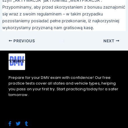
szyfr „AKTYWACJA” jak i również „WERYFIKACJA”.
Przypominamy, aby przed skorzystaniem z bonusu zaznajomić
się wraz z swoim regulaminem – w takim przypadku
pozostaniemy posiadać pełne przekonanie, iż najkorzystniej
wykorzystamy przyznaną nam gratisową kasę.
PREVIOUS
NEXT
Prepare for your DMV exam with confidence! Our free
practice tests cover all states and vehicle types, helping
you pass on your first try. Start practicing today for a safer
tomorrow.
F
T
T
a
w
u