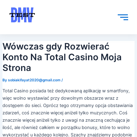
Skip
Post
to
navigation
content
Wówczas gdy Rozwierać
Konto Na Total Casino Moja
Strona
By
sobiakifayat2020@gmail.com
/
Total Casino posiada też dedykowaną aplikację w smartfony,
więc wolno wystawiać przy dowolnym obszarze wraz z
dostępem do sieci. Oprócz tego otrzymamy opcja obstawiania
zdarzeń, coś znacznie więcej aniżeli tylko muzycznych. Coś
znacznie więcej aniżeli tylko z uwagi na znaczną cechująca je
ilość, ale również całkiem w porządku bonusy, które to wolno
wykorzystać u każdego kolejno. Szachy znajdziemy podobnie