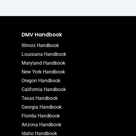
DMV Handbook
Illinois Handbook
Louisiana Handbook
Maryland Handbook
New York Handbook
Oregon Handbook
California Handbook
Texas Handbook
Georgia Handbook
Florida Handbook
Arizona Handbook
Idaho Handbook