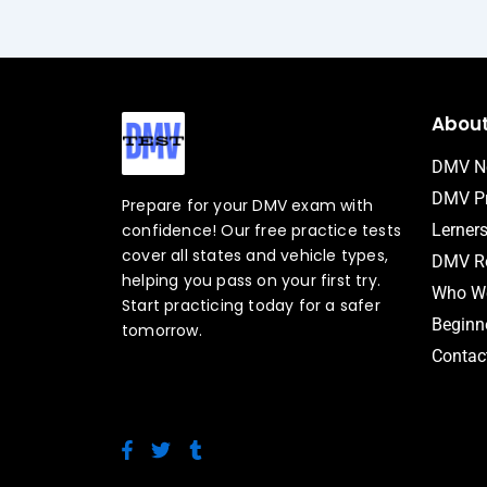
Abou
DMV N
DMV Pr
Prepare for your DMV exam with
confidence! Our free practice tests
Lerner
cover all states and vehicle types,
DMV Ro
helping you pass on your first try.
Who We
Start practicing today for a safer
Beginne
tomorrow.
Contac
F
T
T
a
w
u
c
i
m