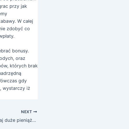
rac przy jak
emy
zabawy. W całej
nie zdobyć co
wpłaty.
ebrać bonusy.
odych, oraz
bów, których brak
 nadrzędną
 Wówczas gdy
, wystarczy iż
NEXT
graj oraz wygrywaj duże pieniążki już dziś!