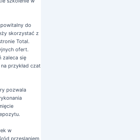
kie szkolenie w
 powitalny do
eży skorzystać z
tronie Total.
jnych ofert.
 zaleca się
na przykład czat
óry pozwala
wykonania
nięcie
epozytu.
rek w
śród przeslaniem