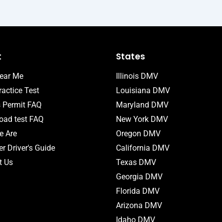
t
States
ear Me
Illinois DMV
actice Test
Louisiana DMV
s Permit FAQ
Maryland DMV
ad test FAQ
New York DMV
 Are
Oregon DMV
r Driver's Guide
California DMV
t Us
Texas DMV
Georgia DMV
Florida DMV
Arizona DMV
Idaho DMV