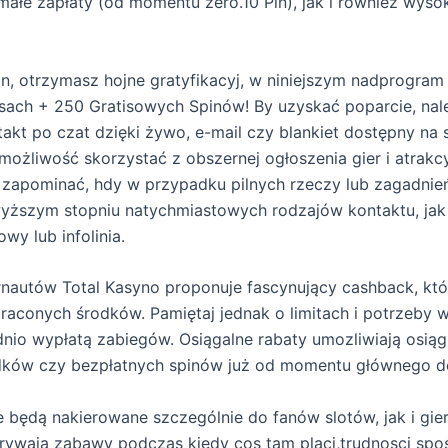
małe zapłaty (od momentu zero.10 Pln), jak i również wyso
an, otrzymasz hojne gratyfikacyj, w niniejszym nadprogram
ach + 250 Gratisowych Spinów! By uzyskać poparcie, nal
akt po czat dzięki żywo, e-mail czy blankiet dostępny na s
ożliwość skorzystać z obszernej ogłoszenia gier i atrakcy
 zapominać, hdy w przypadku pilnych rzeczy lub zagadnień
yższym stopniu natychmiastowych rodzajów kontaktu, jak 
lowy lub infolinia.
ernautów Total Kasyno proponuje fascynujący cashback, kt
raconych środków. Pamiętaj jednak o limitach i potrzeby 
nio wypłatą zabiegów. Osiągalne rabaty umozliwiają osiąg
ków czy bezpłatnych spinów już od momentu głównego d
e będą nakierowane szczególnie do fanów slotów, jak i gie
erywaja zabawy podczas kiedy cos tam placi,trudnosci spo