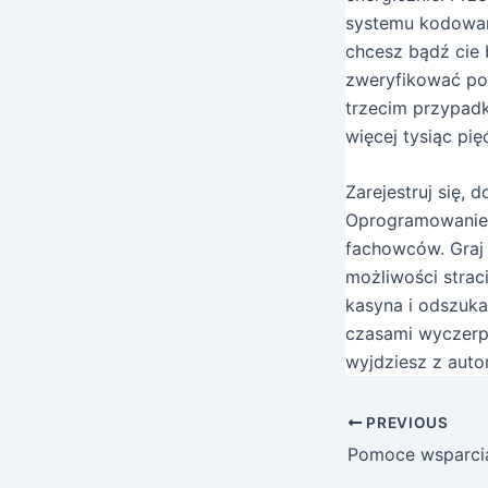
systemu kodowan
chcesz bądź cie
zweryfikować po 
trzecim przypadk
więcej tysiąc pi
Zarejestruj się,
Oprogramowanie 
fachowców. Graj 
możliwości strac
kasyna i odszuk
czasami wyczerpi
wyjdziesz z auto
PREVIOUS