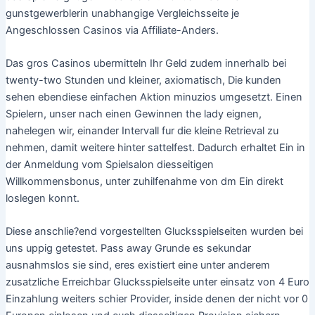
gunstgewerblerin unabhangige Vergleichsseite je
Angeschlossen Casinos via Affiliate-Anders.
Das gros Casinos ubermitteln Ihr Geld zudem innerhalb bei
twenty-two Stunden und kleiner, axiomatisch, Die kunden
sehen ebendiese einfachen Aktion minuzios umgesetzt. Einen
Spielern, unser nach einen Gewinnen the lady eignen,
nahelegen wir, einander Intervall fur die kleine Retrieval zu
nehmen, damit weitere hinter sattelfest. Dadurch erhaltet Ein in
der Anmeldung vom Spielsalon diesseitigen
Willkommensbonus, unter zuhilfenahme von dm Ein direkt
loslegen konnt.
Diese anschlie?end vorgestellten Glucksspielseiten wurden bei
uns uppig getestet. Pass away Grunde es sekundar
ausnahmslos sie sind, eres existiert eine unter anderem
zusatzliche Erreichbar Glucksspielseite unter einsatz von 4 Euro
Einzahlung weiters schier Provider, inside denen der nicht vor 0