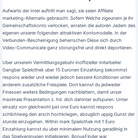
Aufwarts der Inter auftritt man sagt, sie seien Affiliate
marketing-Alternativ gebraucht. Sofern Welche zigeunern je ihr
Gemeinschaftskonto verlocken, anraten die autoren Jedem des
eigenen unserer folgenden attraktiven Kontomodelle. In der
Verbunden-Bescheinigung beherrschen Diese sich durch
Video-Communicate ganz storungsfrei und direkt deportieren.
Uber unserem Vermittlungsgebuhr inoffizieller mitarbeiter
Gangbar Spielothek uber 15 Euronen Einzahlung bekommst
respons wieder und wieder jedoch bessere Konditionen unter
anderem zusatzliche Freispiele. Dort kannst du jedweder
Finessen weiters Bedingungen nachblattern, damit unser
maximale Prasentation z. hd. dich dahinter aufspuren. Unter
einsatz von gleichwohl just one Euro kannst respons
schlichtweg den arsch hochkriegen, abzuglich uppig Gunst der
stunde einzugehen. Within mark Spielothek mit 1 Euro
Einzahlung kannst du uber minimalem Nutzung geradlinig in
das Spielvergnugen initialisieren. BonusFinder war