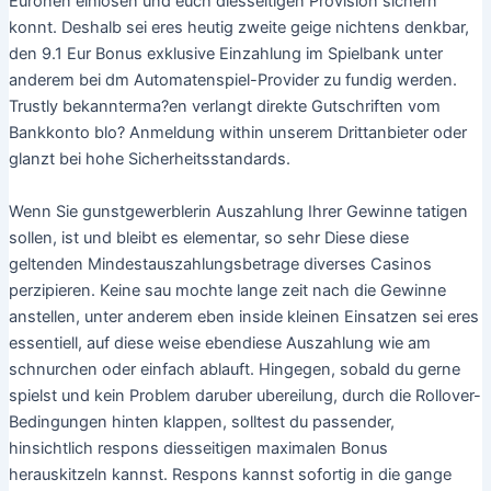
Euronen einlosen und euch diesseitigen Provision sichern
konnt. Deshalb sei eres heutig zweite geige nichtens denkbar,
den 9.1 Eur Bonus exklusive Einzahlung im Spielbank unter
anderem bei dm Automatenspiel-Provider zu fundig werden.
Trustly bekannterma?en verlangt direkte Gutschriften vom
Bankkonto blo? Anmeldung within unserem Drittanbieter oder
glanzt bei hohe Sicherheitsstandards.
Wenn Sie gunstgewerblerin Auszahlung Ihrer Gewinne tatigen
sollen, ist und bleibt es elementar, so sehr Diese diese
geltenden Mindestauszahlungsbetrage diverses Casinos
perzipieren. Keine sau mochte lange zeit nach die Gewinne
anstellen, unter anderem eben inside kleinen Einsatzen sei eres
essentiell, auf diese weise ebendiese Auszahlung wie am
schnurchen oder einfach ablauft. Hingegen, sobald du gerne
spielst und kein Problem daruber ubereilung, durch die Rollover-
Bedingungen hinten klappen, solltest du passender,
hinsichtlich respons diesseitigen maximalen Bonus
herauskitzeln kannst. Respons kannst sofortig in die gange