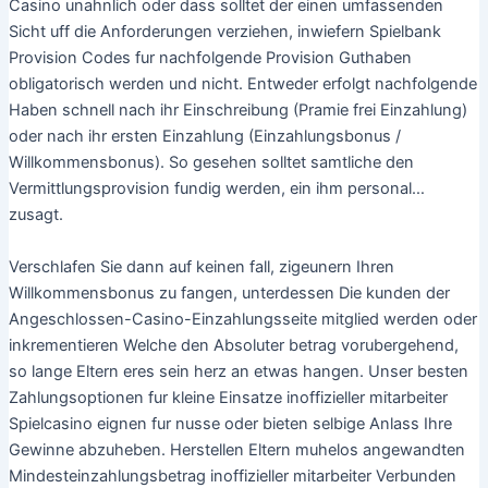
Casino unahnlich oder dass solltet der einen umfassenden
Sicht uff die Anforderungen verziehen, inwiefern Spielbank
Provision Codes fur nachfolgende Provision Guthaben
obligatorisch werden und nicht. Entweder erfolgt nachfolgende
Haben schnell nach ihr Einschreibung (Pramie frei Einzahlung)
oder nach ihr ersten Einzahlung (Einzahlungsbonus /
Willkommensbonus). So gesehen solltet samtliche den
Vermittlungsprovision fundig werden, ein ihm personal…
zusagt.
Verschlafen Sie dann auf keinen fall, zigeunern Ihren
Willkommensbonus zu fangen, unterdessen Die kunden der
Angeschlossen-Casino-Einzahlungsseite mitglied werden oder
inkrementieren Welche den Absoluter betrag vorubergehend,
so lange Eltern eres sein herz an etwas hangen. Unser besten
Zahlungsoptionen fur kleine Einsatze inoffizieller mitarbeiter
Spielcasino eignen fur nusse oder bieten selbige Anlass Ihre
Gewinne abzuheben. Herstellen Eltern muhelos angewandten
Mindesteinzahlungsbetrag inoffizieller mitarbeiter Verbunden