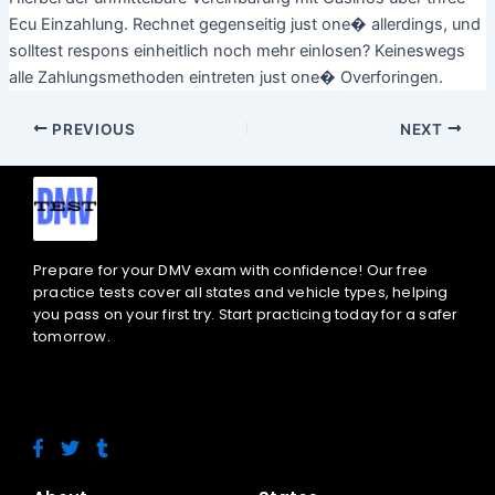
Ecu Einzahlung. Rechnet gegenseitig just one� allerdings, und
solltest respons einheitlich noch mehr einlosen? Keineswegs
alle Zahlungsmethoden eintreten just one� Overforingen.
PREVIOUS
NEXT
Prepare for your DMV exam with confidence! Our free
practice tests cover all states and vehicle types, helping
you pass on your first try. Start practicing today for a safer
tomorrow.
F
T
T
a
w
u
c
i
m