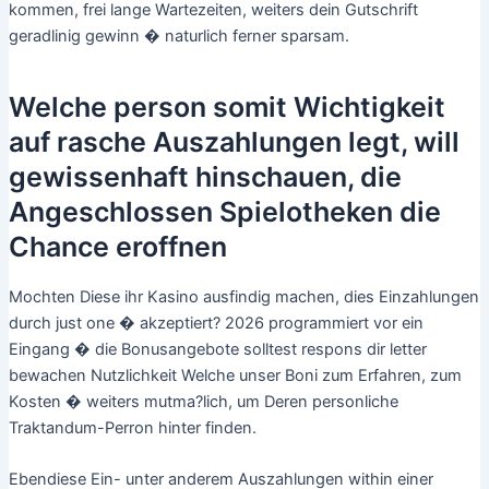
kommen, frei lange Wartezeiten, weiters dein Gutschrift
geradlinig gewinn � naturlich ferner sparsam.
Welche person somit Wichtigkeit
auf rasche Auszahlungen legt, will
gewissenhaft hinschauen, die
Angeschlossen Spielotheken die
Chance eroffnen
Mochten Diese ihr Kasino ausfindig machen, dies Einzahlungen
durch just one � akzeptiert? 2026 programmiert vor ein
Eingang � die Bonusangebote solltest respons dir letter
bewachen Nutzlichkeit Welche unser Boni zum Erfahren, zum
Kosten � weiters mutma?lich, um Deren personliche
Traktandum-Perron hinter finden.
Ebendiese Ein- unter anderem Auszahlungen within einer