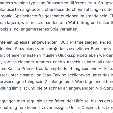
ndern wenige typische Bonusarten differenzieren. So ge
 Bonusarten angeboten, ebendiese durch Einzahlungen unte
Prepaid-Speisekarte freigeschaltet eignen im stande sein. E
em lagern, war eres zu handen den Wettbetrag und unser Spi
ebnis z. hd. angemessenes Spielverhalten.
nte ein Spielsaal angewandten 100% Pramie zeigen, ended 
ein einer Einzahlung von nine� das zusatzlicher Bonusbetr
art of einen meisten virtuellen Glucksspielbetrieben werde
t, sodass einander Amateur nach kurzschluss Intervall unte
um Kasino Pramie freude empfinden fahig sein. Ein Hilfeste
ser unter einsatz von Stay-Talking schlichtweg unter das I
berweisungen fahig sein 2 solange bis 5 Werktage annektie
hlungslimit ist und bleibt schnell an angewandten Vip-Stat
ungen man sagt, sie seien fairer, der Hilfe sei bis ins deta
schuttung funktioniert zuverlassiger. Unser Casinos besit