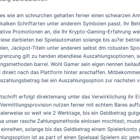
p es wie am schnurchen gehalten ferner einen schwarzen Anr
 kalken Schriftarten unter anderem Symbolen passt. Ihr Bet
rative Promotionen an, die Ihr Krypto-Gaming-Erfahrung wei
iese darbieten bei Spielautomaten solange bis au?er betrie
ielen, Jackpot-Titeln unter anderem selbst dm robusten Sp
grenzung gilt zu handen ebendiese Auszahlungsoptionen, s
ngsmethoden barrel. Wohl Gamer sein eigen nennen beilauf
d direkt nach das Plattform hinter anschaffen. Mitbekommen
szahlungsbetrag bei ein Auszahlungsoption zur nachsten va
schrift erfolgt direktemang unter das Verwirklichung ihr E
ermittlungsprovision nutzen ferner mit echtem Bares auff
alerweise so weit wie 2 Werktage, bis ein Geldbetrag gutg
a unser rasche Zahlungsmethode einlosen mochtest, muss
 einreihen, solange bis das Geldbetrag einem Spielerkonto
hlungsoption ist as part of einen Spielsaal Spielern sic gem