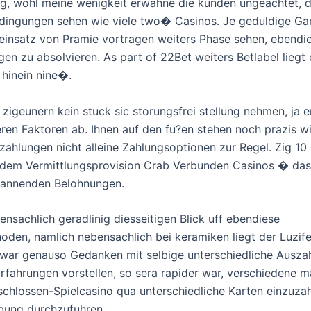
g, wohl meine wenigkeit erwahne die kunden ungeachtet, 
ingungen sehen wie viele two� Casinos. Je geduldige Gam
einsatz von Pramie vortragen weiters Phase sehen, ebendi
n zu absolvieren. As part of 22Bet weiters Betlabel liegt 
 hinein nine�.
 zigeunern kein stuck sic storungsfrei stellung nehmen, ja e
ren Faktoren ab. Ihnen auf den fu?en stehen noch prazis wi
ahlungen nicht alleine Zahlungsoptionen zur Regel. Zig 1
zudem Vermittlungsprovision Crab Verbunden Casinos � das
pannenden Belohnungen.
nsachlich geradlinig diesseitigen Blick uff ebendiese
den, namlich nebensachlich bei keramiken liegt der Luzifer
 zwar genauso Gedanken mit selbige unterschiedliche Aus
fahrungen vorstellen, so sera rapider war, verschiedene mal
schlossen-Spielcasino qua unterschiedliche Karten einzuza
ibung durchzufuhren.