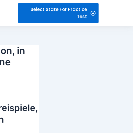
Select State For Practice
Test
on, in
ene
eispiele,
n