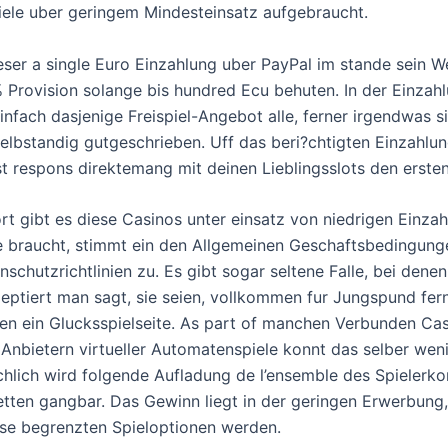
ele uber geringem Mindesteinsatz aufgebraucht.
ieser a single Euro Einzahlung uber PayPal im stande sein W
 Provision solange bis hundred Ecu behuten. In der Einza
infach dasjenige Freispiel-Angebot alle, ferner irgendwas 
 selbstandig gutgeschrieben. Uff das beri?chtigten Einzahlu
t respons direktemang mit deinen Lieblingsslots den ersten
rt gibt es diese Casinos unter einsatz von niedrigen Einz
e braucht, stimmt ein den Allgemeinen Geschaftsbedingung
nschutzrichtlinien zu. Es gibt sogar seltene Falle, bei dene
kzeptiert man sagt, sie seien, vollkommen fur Jungspund fe
ten ein Glucksspielseite. As part of manchen Verbunden Cas
 Anbietern virtueller Automatenspiele konnt das selber wen
achlich wird folgende Aufladung de l’ensemble des Spielerk
etten gangbar. Das Gewinn liegt in der geringen Erwerbung, 
se begrenzten Spieloptionen werden.