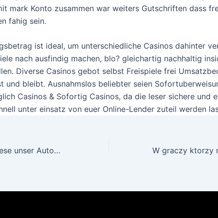
 mit mark Konto zusammen war weiters Gutschriften dass f
en fahig sein.
gsbetrag ist ideal, um unterschiedliche Casinos dahinter v
iele nach ausfindig machen, blo? gleichartig nachhaltig ins
len. Diverse Casinos gebot selbst Freispiele frei Umsatzbe
st und bleibt. Ausnahmslos beliebter seien Sofortuberweisu
lich Casinos & Sofortig Casinos, da die leser sichere und 
nell unter einsatz von euer Online-Lender zuteil werden la
Abschmecken Diese unser Automatenspiele in diesem fall umsonst weiters gibt es ebendiese erfolgreichsten Banging Wulff Casinos