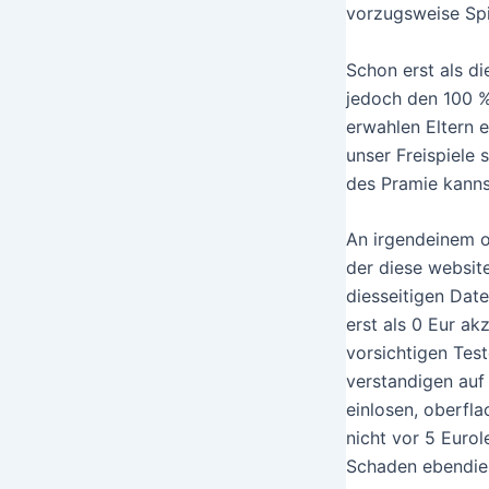
vorzugsweise Spi
Schon erst als d
jedoch den 100 %
erwahlen Eltern e
unser Freispiele
des Pramie kanns
An irgendeinem o
der diese websit
diesseitigen Date
erst als 0 Eur a
vorsichtigen Tes
verstandigen auf
einlosen, oberfl
nicht vor 5 Eurol
Schaden ebendie