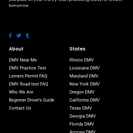
tomorrow.
F
T
T
a
w
u
c
i
m
e
t
b
About
States
b
t
l
o
e
r
DMV Near Me
Illinois DMV
o
r
DMV Practice Test
Louisiana DMV
k
-
Lerners Permit FAQ
Maryland DMV
f
DMV Road test FAQ
New York DMV
Who We Are
Oregon DMV
Beginner Driver's Guide
California DMV
Contact Us
Texas DMV
Georgia DMV
Florida DMV
Arizona DMV