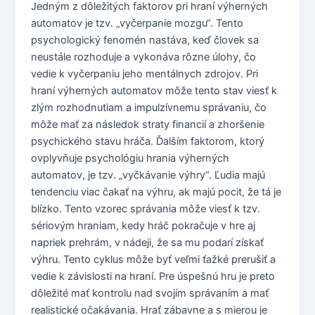
Jedným z dôležitých faktorov pri hraní výherných
automatov je tzv. „vyčerpanie mozgu“. Tento
psychologický fenomén nastáva, keď človek sa
neustále rozhoduje a vykonáva rôzne úlohy, čo
vedie k vyčerpaniu jeho mentálnych zdrojov. Pri
hraní výherných automatov môže tento stav viesť k
zlým rozhodnutiam a impulzívnemu správaniu, čo
môže mať za následok straty financií a zhoršenie
psychického stavu hráča. Ďalším faktorom, ktorý
ovplyvňuje psychológiu hrania výherných
automatov, je tzv. „vyčkávanie výhry“. Ľudia majú
tendenciu viac čakať na výhru, ak majú pocit, že tá je
blízko. Tento vzorec správania môže viesť k tzv.
sériovým hraniam, kedy hráč pokračuje v hre aj
napriek prehrám, v nádeji, že sa mu podarí získať
výhru. Tento cyklus môže byť veľmi ťažké prerušiť a
vedie k závislosti na hraní. Pre úspešnú hru je preto
dôležité mať kontrolu nad svojím správaním a mať
realistické očakávania. Hrať zábavne a s mierou je