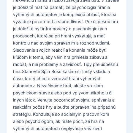
frekvenciu hrania a riziko rozvoja závislosti. V závere
je dôležité mať na pamäti, že psychológia hrania
výherných automatov je komplexná oblasť, ktorá si
vyžaduje pozornosť a starostlivosť. Pre úspešnú hru
je dôležité byť informovaný o psychologických
procesoch, ktoré sa pri hraní vyskytujú, a mať
kontrolu nad svojím správaním a rozhodnutiami.
Sledovanie svojich reakcií a konania môže byť
kľúčom k tomu, aby vám hra priniesla zábavu a
radosť, a nie problémy a závislosť. Tipy pre úspešnú
hru: Stanovte Spin Boss kasíno si limity vkladu a
času, ktorý chcete venovať hraní výherných
automatov. Nezačíname hrať, ak ste vo zlom
psychickom stave alebo pod vplyvom alkoholu či
iných látok. Venujte pozornosť svojmu správaniu a
reakciám počas hry a buďte pripravení na prípadnú
stratégiu. Konzultuje so sociálnym pracovníkom
alebo psychológom, ak máte pocit, že hra na
výherných automatoch ovplyvňuje váš život