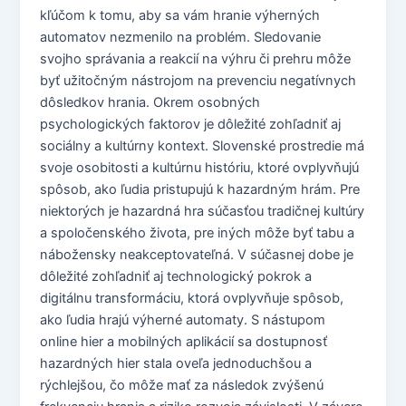
kľúčom k tomu, aby sa vám hranie výherných
automatov nezmenilo na problém. Sledovanie
svojho správania a reakcií na výhru či prehru môže
byť užitočným nástrojom na prevenciu negatívnych
dôsledkov hrania. Okrem osobných
psychologických faktorov je dôležité zohľadniť aj
sociálny a kultúrny kontext. Slovenské prostredie má
svoje osobitosti a kultúrnu históriu, ktoré ovplyvňujú
spôsob, ako ľudia pristupujú k hazardným hrám. Pre
niektorých je hazardná hra súčasťou tradičnej kultúry
a spoločenského života, pre iných môže byť tabu a
nábožensky neakceptovateľná. V súčasnej dobe je
dôležité zohľadniť aj technologický pokrok a
digitálnu transformáciu, ktorá ovplyvňuje spôsob,
ako ľudia hrajú výherné automaty. S nástupom
online hier a mobilných aplikácií sa dostupnosť
hazardných hier stala oveľa jednoduchšou a
rýchlejšou, čo môže mať za následok zvýšenú