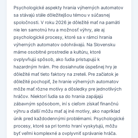
Psychologické aspekty hrania výherných automatov
sa stávajú stále dôležitejšou témou v súčasnej
spoločnosti. V roku 2026 je dôležité mať na pamäti
nie len samotnú hru a možnosť výhry, ale aj
psychologické procesy, ktoré sa v rámci hrania
výherných automatov odohrávajú. Na Slovensku
máme osobitné prostredie a kultúru, ktoré
ovplyvňujú spôsob, ako ľudia pristupujú k
hazardným hrám. Pre dosiahnutie úspešnej hry je
dôležité mať tieto faktory na zreteli. Pre začiatok je
dôležité pochopiť, že hranie výherných automatov
môže mať rôzne motívy a dôsledky pre jednotlivých
hráčov. Niektorí ľudia sa do hrania zapájajú
zábavným spôsobom, iní s cieľom získať finančnú
výhru a ďalší môžu mať aj iné motívy, ako napríklad
únik pred každodennými problémami. Psychologické
procesy, ktoré sa pri tomto hraní vyskytujú, môžu
byť veľmi komplexné a ovplyvniť správanie hráča.