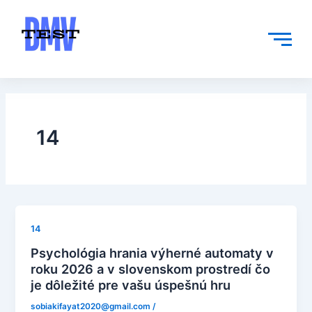
Skip
to
content
14
14
Psychológia hrania výherné automaty v
roku 2026 a v slovenskom prostredí čo
je dôležité pre vašu úspešnú hru
sobiakifayat2020@gmail.com
/