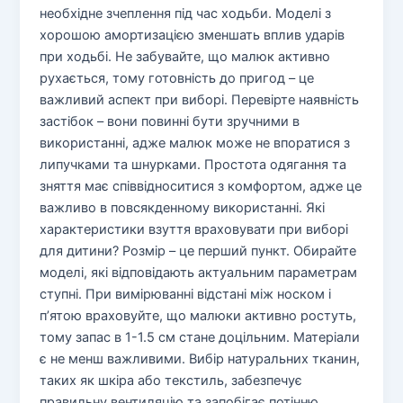
необхідне зчеплення під час ходьби. Моделі з
хорошою амортизацією зменшать вплив ударів
при ходьбі. Не забувайте, що малюк активно
рухається, тому готовність до пригод – це
важливий аспект при виборі. Перевірте наявність
застібок – вони повинні бути зручними в
використанні, адже малюк може не впоратися з
липучками та шнурками. Простота одягання та
зняття має співвідноситися з комфортом, адже це
важливо в повсякденному використанні. Які
характеристики взуття враховувати при виборі
для дитини? Розмір – це перший пункт. Обирайте
моделі, які відповідають актуальним параметрам
ступні. При вимірюванні відстані між носком і
п’ятою враховуйте, що малюки активно ростуть,
тому запас в 1-1.5 см стане доцільним. Матеріали
є не менш важливими. Вибір натуральних тканин,
таких як шкіра або текстиль, забезпечує
правильну вентиляцію та запобігає потінню.