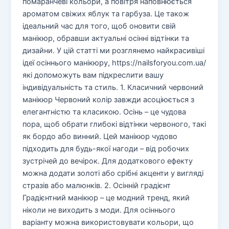
помаранчеві кольори, а повітря наповнюється
ароматом свіжих яблук та гарбуза. Це також
ідеальний час для того, щоб оновити свій
манікюр, обравши актуальні осінні відтінки та
дизайни. У цій статті ми розглянемо найкрасивіші
ідеї осіннього манікюру, https://nailsforyou.com.ua/
які допоможуть вам підкреслити вашу
індивідуальність та стиль. 1. Класичний червоний
манікюр Червоний колір завжди асоціюється з
елегантністю та класикою. Осінь – це чудова
пора, щоб обрати глибокі відтінки червоного, такі
як бордо або винний. Цей манікюр чудово
підходить для будь-якої нагоди – від робочих
зустрічей до вечірок. Для додаткового ефекту
можна додати золоті або срібні акценти у вигляді
стразів або малюнків. 2. Осінній градієнт
Градієнтний манікюр – це модний тренд, який
ніколи не виходить з моди. Для осіннього
варіанту можна використовувати кольори, що