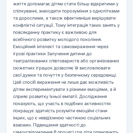
життя допомагає дітям стати більш відкритими у
спілкуванні, знаходити порозуміння з однолітками
та дорослими, а також ефективніше вирішувати
конфліктні ситуації. Тому інтеграція таких занять у
повсякденну практику є важливою для
всебічного розвитку молодого покоління.
Емоційний інтелект та самовираження через
ігрові практики Залучення дитини до
театралізованих співтовариств або організованих
сюжетних іграшок дозволяє їй висловлювати
свої думки та почуття у безпечному середовищі.
Цей спосіб вираження не лише дає можливість
дітям експериментувати з різними емоціями, а й
сприяє розвитку їхньої емпатії. Дослідження
показують, що участь в подібних активностях
покращує здатність розуміти емоційні стани
інших, що є невід’ємною частиною соціальних
взаємин. Підвищення здатності до
самоусвідомлення В процесі гри діти опановують