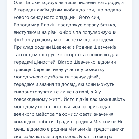
Олег Блохін здобув не лише численні нагороди, а
й передав своїм дітям любов до гри, що додало
нового сенсу його спадщині. Його син,
Володимир Блохін, продовжує справу батька,
виступаючи на рівні юніорів та популяризуючи
футбол у рідному місті через місцеві академії.
Приклад родини Шевченків Родина Шевченків
також демонструє, як спорт стає основою для
передачі цінностей. Віктор Шевченко, відомий
гравець, бере активну участь у розвитку
молодіжного футболу та тренує дітей,
передаючи знання та досвід, які вони можуть
використовувати не лише на полі, а й у
повсякденному житті. Його підхід дає можливість
молодому поколінню вчитися на прикладах
великого майстра та осмислювати значення
командної роботи. Традиції родини Мельників Не
менш відомою є родина Мельників, представники
якої займаються боротьбою. Брат та сестра,