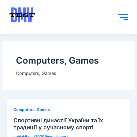
Skip
Post
to
pagination
content
Computers, Games
Computers, Games
Computers, Games
Спортивні династії України та їх
традиції у сучасному спорті
sobiakifayat2020@gmail.com
/