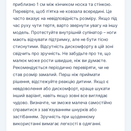
приблизно 1 см між кінчиком носка та стінкою.
Перевірте, щоб п’ятка не ковзала всередині. Це
часто вказує на невідповідність розміру. Якщо під
час руху чути тертя, варто звернути увагу на іншу
модель. Протестуйте внутрішній супінатор – ноги
мають відчувати підтримку, але не бути тісно
стиснутими. Відсутність дискомфорту в цій зоні
свідчить про зручність. Не забудьте про те, що
малюк може рости швидше, ніж ви думаєте.
Рекомендується періодично перевіряти, чи не
став розмір замалий. Перш ніж приймати
рішення, відстежуйте реакцію дитини. Якщо є
невдоволення або дискомфорт, краще шукати
інший варіант, навіть якщо зовні все виглядає
чудово. Визначте, чи зможе малеча самостійно
справитися з зав’язуванням шнурків або
застібанням. Зручність при щоденному
використанні вимагає легкості в одяганні.