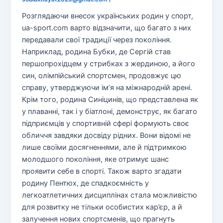
Розглядаючи внесок українських родин у спорт,
ua-sport.com варто відзначити, що багато з них
передавали свої традиції через покоління.
Наприклад, родина Бубки, де Сергій став
першопрохідцем у стрибках з жердиною, а його
син, олімпійський спортсмен, продовжує цю
справу, утверджуючи ім’я на міжнародній арені.
Крім того, родина Синіцинів, що представлена як
у плаванні, так і у біатлоні, демонструє, як багато
підприємців у спортивній сфері формують своє
обличчя завдяки досвіду рідних. Вони відомі не
лише своїми досягненнями, але й підтримкою
молодшого покоління, яке отримує шанс
проявити себе в спорті. Також варто згадати
родину Пентюх, де спадкоємність у
легкоатлетичних дисциплінах стала можливістю
для розвитку не тільки особистих кар’єр, а й
залучення нових спортсменів, що прагнуть