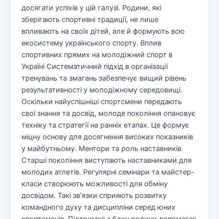
досягати успіхів у цій галузі. Родини, які
зберігають спортивні традиції, не лише
впливають на своїх дітей, але й формують всю
екосистему українського спорту. Вплив
спортивних прямих на молодіжний спорт в
Україні Систематичний підхід в організації
тренувань та змагань забезпечує вищий рівень
результативності у молодіжному середовищі.
Оскільки найуспішніші спортсмени передають
свої знання та досвід, молоде покоління опановує
техніку та стратегії на ранніх етапах. Це формує
міцну основу для досягнення високих показників
у майбутньому. Ментори та роль наставників
Старші покоління виступають наставниками для
молодих атлетів. Регулярні семінари та майстер-
класи створюють можливості для обміну
досвідом. Такі звʼязки сприяють розвитку
командного духу та дисципліни серед юних
спортсменів. Підтримка з боку родини допомагає