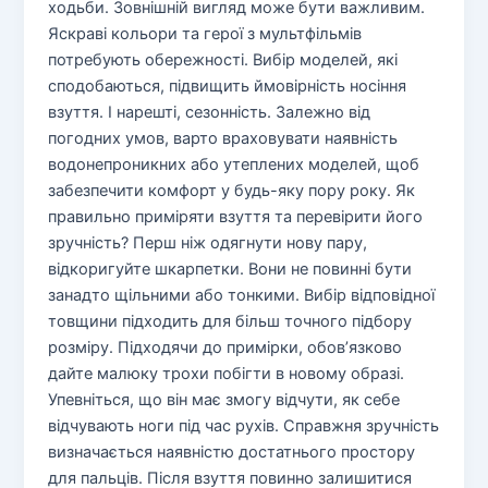
ходьби. Зовнішній вигляд може бути важливим.
Яскраві кольори та герої з мультфільмів
потребують обережності. Вибір моделей, які
сподобаються, підвищить ймовірність носіння
взуття. І нарешті, сезонність. Залежно від
погодних умов, варто враховувати наявність
водонепроникних або утеплених моделей, щоб
забезпечити комфорт у будь-яку пору року. Як
правильно приміряти взуття та перевірити його
зручність? Перш ніж одягнути нову пару,
відкоригуйте шкарпетки. Вони не повинні бути
занадто щільними або тонкими. Вибір відповідної
товщини підходить для більш точного підбору
розміру. Підходячи до примірки, обов’язково
дайте малюку трохи побігти в новому образі.
Упевніться, що він має змогу відчути, як себе
відчувають ноги під час рухів. Справжня зручність
визначається наявністю достатнього простору
для пальців. Після взуття повинно залишитися