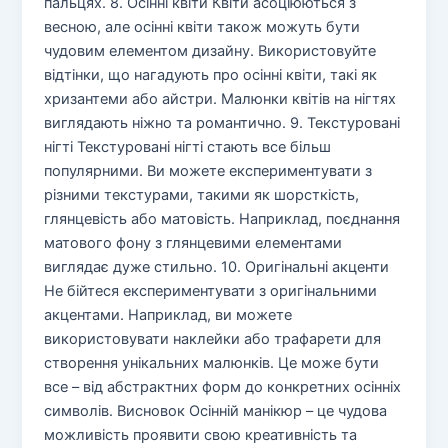
пальцях. 8. Осінні квіти Квіти асоціюються з
весною, але осінні квіти також можуть бути
чудовим елементом дизайну. Використовуйте
відтінки, що нагадують про осінні квіти, такі як
хризантеми або айстри. Малюнки квітів на нігтях
виглядають ніжно та романтично. 9. Текстуровані
нігті Текстуровані нігті стають все більш
популярними. Ви можете експериментувати з
різними текстурами, такими як шорсткість,
глянцевість або матовість. Наприклад, поєднання
матового фону з глянцевими елементами
виглядає дуже стильно. 10. Оригінальні акценти
Не бійтеся експериментувати з оригінальними
акцентами. Наприклад, ви можете
використовувати наклейки або трафарети для
створення унікальних малюнків. Це може бути
все – від абстрактних форм до конкретних осінніх
символів. Висновок Осінній манікюр – це чудова
можливість проявити свою креативність та