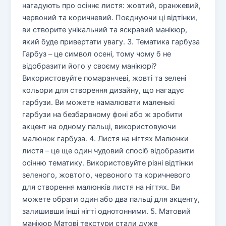
нагадують про осіннє листя: жовтий, оранжевий,
червоний та коричневий. Поєднуючи ці відтінки,
ви створите унікальний та яскравий манікюр,
який буде привертати увагу. 3. Тематика гарбуза
Гарбуз – це символ осені, тому чому б не
відобразити його у своєму манікюрі?
Використовуйте помаранчеві, жовті та зелені
кольори для створення дизайну, що нагадує
гарбузи. Ви можете намалювати маленькі
гарбузи на безбарвному фоні або ж зробити
акцент на одному пальці, використовуючи
малюнок гарбуза. 4. Листя на нігтях Малюнки
листя – це ще один чудовий спосіб відобразити
осінню тематику. Використовуйте різні відтінки
зеленого, жовтого, червоного та коричневого
для створення малюнків листя на нігтях. Ви
можете обрати один або два пальці для акценту,
залишивши інші нігті однотонними. 5. Матовий
манікюр Матові текстури стали дуже