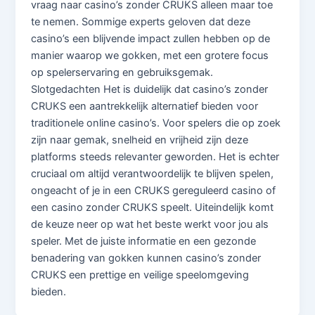
vraag naar casino’s zonder CRUKS alleen maar toe
te nemen. Sommige experts geloven dat deze
casino’s een blijvende impact zullen hebben op de
manier waarop we gokken, met een grotere focus
op spelerservaring en gebruiksgemak.
Slotgedachten Het is duidelijk dat casino’s zonder
CRUKS een aantrekkelijk alternatief bieden voor
traditionele online casino’s. Voor spelers die op zoek
zijn naar gemak, snelheid en vrijheid zijn deze
platforms steeds relevanter geworden. Het is echter
cruciaal om altijd verantwoordelijk te blijven spelen,
ongeacht of je in een CRUKS gereguleerd casino of
een casino zonder CRUKS speelt. Uiteindelijk komt
de keuze neer op wat het beste werkt voor jou als
speler. Met de juiste informatie en een gezonde
benadering van gokken kunnen casino’s zonder
CRUKS een prettige en veilige speelomgeving
bieden.