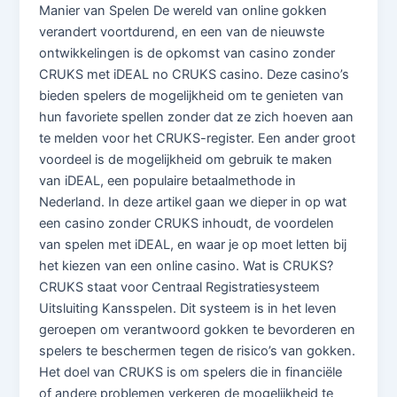
Manier van Spelen De wereld van online gokken
verandert voortdurend, en een van de nieuwste
ontwikkelingen is de opkomst van casino zonder
CRUKS met iDEAL no CRUKS casino. Deze casino’s
bieden spelers de mogelijkheid om te genieten van
hun favoriete spellen zonder dat ze zich hoeven aan
te melden voor het CRUKS-register. Een ander groot
voordeel is de mogelijkheid om gebruik te maken
van iDEAL, een populaire betaalmethode in
Nederland. In deze artikel gaan we dieper in op wat
een casino zonder CRUKS inhoudt, de voordelen
van spelen met iDEAL, en waar je op moet letten bij
het kiezen van een online casino. Wat is CRUKS?
CRUKS staat voor Centraal Registratiesysteem
Uitsluiting Kansspelen. Dit systeem is in het leven
geroepen om verantwoord gokken te bevorderen en
spelers te beschermen tegen de risico’s van gokken.
Het doel van CRUKS is om spelers die in financiële
of andere problemen verkeren de mogelijkheid te