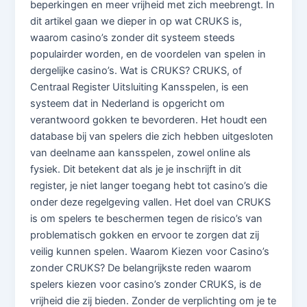
beperkingen en meer vrijheid met zich meebrengt. In
dit artikel gaan we dieper in op wat CRUKS is,
waarom casino’s zonder dit systeem steeds
populairder worden, en de voordelen van spelen in
dergelijke casino’s. Wat is CRUKS? CRUKS, of
Centraal Register Uitsluiting Kansspelen, is een
systeem dat in Nederland is opgericht om
verantwoord gokken te bevorderen. Het houdt een
database bij van spelers die zich hebben uitgesloten
van deelname aan kansspelen, zowel online als
fysiek. Dit betekent dat als je je inschrijft in dit
register, je niet langer toegang hebt tot casino’s die
onder deze regelgeving vallen. Het doel van CRUKS
is om spelers te beschermen tegen de risico’s van
problematisch gokken en ervoor te zorgen dat zij
veilig kunnen spelen. Waarom Kiezen voor Casino’s
zonder CRUKS? De belangrijkste reden waarom
spelers kiezen voor casino’s zonder CRUKS, is de
vrijheid die zij bieden. Zonder de verplichting om je te