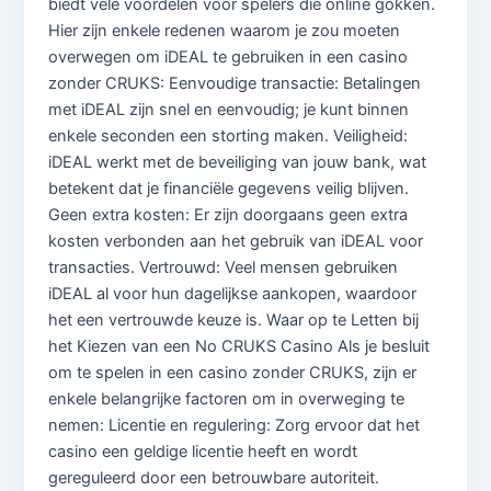
biedt vele voordelen voor spelers die online gokken.
Hier zijn enkele redenen waarom je zou moeten
overwegen om iDEAL te gebruiken in een casino
zonder CRUKS: Eenvoudige transactie: Betalingen
met iDEAL zijn snel en eenvoudig; je kunt binnen
enkele seconden een storting maken. Veiligheid:
iDEAL werkt met de beveiliging van jouw bank, wat
betekent dat je financiële gegevens veilig blijven.
Geen extra kosten: Er zijn doorgaans geen extra
kosten verbonden aan het gebruik van iDEAL voor
transacties. Vertrouwd: Veel mensen gebruiken
iDEAL al voor hun dagelijkse aankopen, waardoor
het een vertrouwde keuze is. Waar op te Letten bij
het Kiezen van een No CRUKS Casino Als je besluit
om te spelen in een casino zonder CRUKS, zijn er
enkele belangrijke factoren om in overweging te
nemen: Licentie en regulering: Zorg ervoor dat het
casino een geldige licentie heeft en wordt
gereguleerd door een betrouwbare autoriteit.