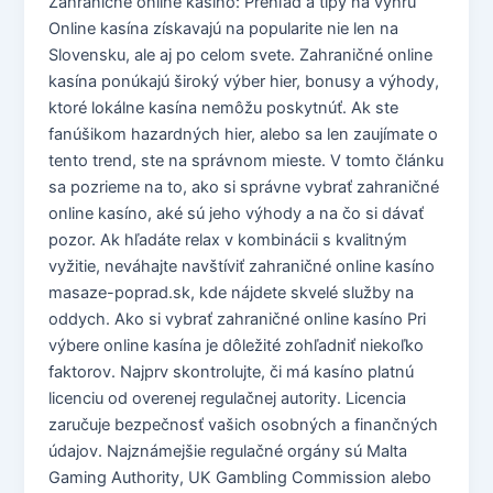
Zahraničné online kasíno: Prehľad a tipy na výhru
Online kasína získavajú na popularite nie len na
Slovensku, ale aj po celom svete. Zahraničné online
kasína ponúkajú široký výber hier, bonusy a výhody,
ktoré lokálne kasína nemôžu poskytnúť. Ak ste
fanúšikom hazardných hier, alebo sa len zaujímate o
tento trend, ste na správnom mieste. V tomto článku
sa pozrieme na to, ako si správne vybrať zahraničné
online kasíno, aké sú jeho výhody a na čo si dávať
pozor. Ak hľadáte relax v kombinácii s kvalitným
vyžitie, neváhajte navštíviť zahraničné online kasíno
masaze-poprad.sk, kde nájdete skvelé služby na
oddych. Ako si vybrať zahraničné online kasíno Pri
výbere online kasína je dôležité zohľadniť niekoľko
faktorov. Najprv skontrolujte, či má kasíno platnú
licenciu od overenej regulačnej autority. Licencia
zaručuje bezpečnosť vašich osobných a finančných
údajov. Najznámejšie regulačné orgány sú Malta
Gaming Authority, UK Gambling Commission alebo