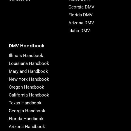
Georgia DMV
Florida DMV
Arizona DMV
Idaho DMV
DMV Handbook
Illinois Handbook
Louisiana Handbook
Maryland Handbook
New York Handbook
Oregon Handbook
California Handbook
Texas Handbook
Georgia Handbook
Florida Handbook
Arizona Handbook