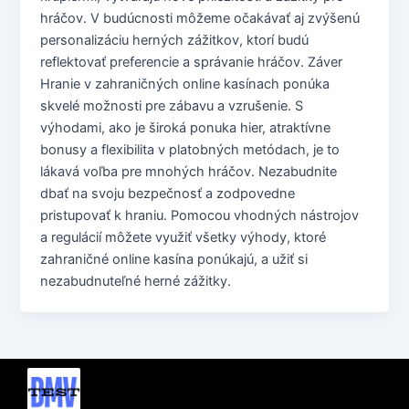
hráčov. V budúcnosti môžeme očakávať aj zvýšenú
personalizáciu herných zážitkov, ktorí budú
reflektovať preferencie a správanie hráčov. Záver
Hranie v zahraničných online kasínach ponúka
skvelé možnosti pre zábavu a vzrušenie. S
výhodami, ako je široká ponuka hier, atraktívne
bonusy a flexibilita v platobných metódach, je to
lákavá voľba pre mnohých hráčov. Nezabudnite
dbať na svoju bezpečnosť a zodpovedne
pristupovať k hraniu. Pomocou vhodných nástrojov
a regulácií môžete využiť všetky výhody, ktoré
zahraničné online kasína ponúkajú, a užiť si
nezabudnuteľné herné zážitky.