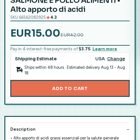
SALMONE E POLLO ALIMENTI •
Alto apporto di acidi
SKU 66562082925
4.3
EUR15.00
EUR42.00
Pay in 4 interest-free payments of
$3.75
Learn more
Shipping Estimate
USA
Change
Ships within 48 hours · Estimated delivery
Aug 13
-
Aug
18
ADD TO CART
Description
• Alto apporto di acidi grassi essenziali per la salute generale