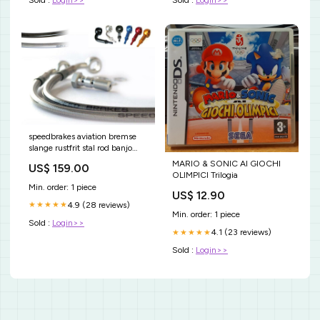
Sold :
Login>>
Sold :
Login>>
speedbrakes aviation bremse
slange rustfrit stal rod banjo
3018591 tm-racing-mx-450-
MARIO & SONIC AI GIOCHI
US$ 159.00
racing-450-2012-esi5618225
OLIMPICI Trilogia
Min. order: 1 piece
US$ 12.90
4.9 (28 reviews)
★★★★★
Min. order: 1 piece
Sold :
Login>>
4.1 (23 reviews)
★★★★★
Sold :
Login>>