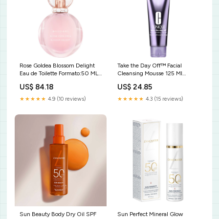
Rose Goldea Blossom Delight
Take the Day Off™ Facial
Eau de Toilette Formato:50 ML
Cleansing Mousse 125 Ml
SPRAY
Formato:125
US$ 84.18
US$ 24.85
★★★★★
4.9 (10 reviews)
★★★★★
4.3 (15 reviews)
Sun Beauty Body Dry Oil SPF
Sun Perfect Mineral Glow