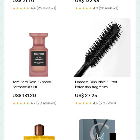
US$ 21.70
US$ 132.38
RICARICA
★★★★★
4.4 (25 reviews)
★★★★★
4.0 (20 reviews)
Tom Ford Rose Exposed
Mascara Lash Idôle Flutter
Formato:30 ML
Extension fragranza
US$ 131.20
US$ 27.25
★★★★★
4.7 (28 reviews)
★★★★★
4.6 (5 reviews)