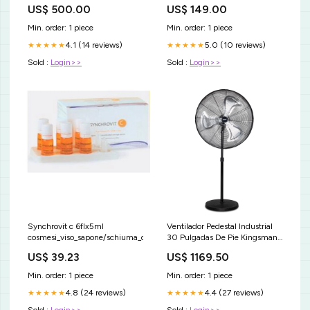
Waterwood - Trademark-
US$ 500.00
US$ 149.00
126056
Min. order: 1 piece
Min. order: 1 piece
4.1 (14 reviews)
5.0 (10 reviews)
★★★★★
★★★★★
Sold :
Login>>
Sold :
Login>>
Synchrovit c 6flx5ml
Ventilador Pedestal Industrial
cosmesi_viso_sapone/schiuma_da_barba
30 Pulgadas De Pie Kingsman
Escritorios y Sillas de Oficina
US$ 39.23
US$ 1169.50
Min. order: 1 piece
Min. order: 1 piece
4.8 (24 reviews)
4.4 (27 reviews)
★★★★★
★★★★★