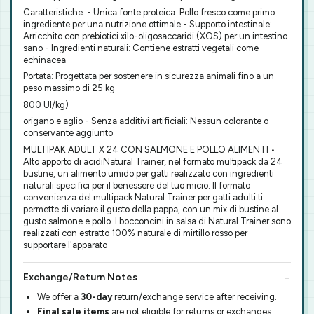
Caratteristiche: - Unica fonte proteica: Pollo fresco come primo
ingrediente per una nutrizione ottimale - Supporto intestinale:
Arricchito con prebiotici xilo-oligosaccaridi (XOS) per un intestino
sano - Ingredienti naturali: Contiene estratti vegetali come
echinacea
Portata: Progettata per sostenere in sicurezza animali fino a un
peso massimo di 25 kg
800 UI/kg)
origano e aglio - Senza additivi artificiali: Nessun colorante o
conservante aggiunto
MULTIPAK ADULT X 24 CON SALMONE E POLLO ALIMENTI •
Alto apporto di acidiNatural Trainer, nel formato multipack da 24
bustine, un alimento umido per gatti realizzato con ingredienti
naturali specifici per il benessere del tuo micio. Il formato
convenienza del multipack Natural Trainer per gatti adulti ti
permette di variare il gusto della pappa, con un mix di bustine al
gusto salmone e pollo. I bocconcini in salsa di Natural Trainer sono
realizzati con estratto 100% naturale di mirtillo rosso per
supportare l'apparato
Exchange/Return Notes
We offer a
30-day
return/exchange service after receiving.
Final sale items
are not eligible for returns or exchanges.