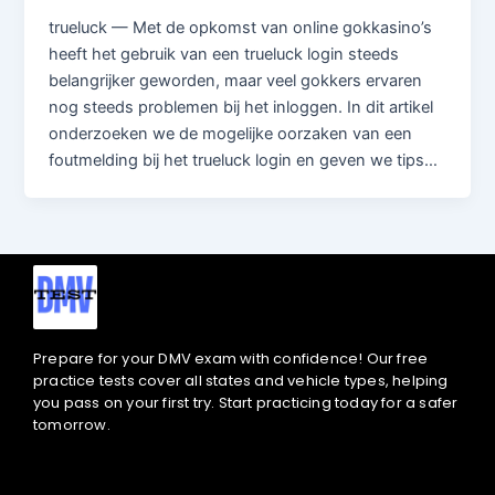
trueluck — Met de opkomst van online gokkasino’s
heeft het gebruik van een trueluck login steeds
belangrijker geworden, maar veel gokkers ervaren
nog steeds problemen bij het inloggen. In dit artikel
onderzoeken we de mogelijke oorzaken van een
foutmelding bij het trueluck login en geven we tips…
Prepare for your DMV exam with confidence! Our free
practice tests cover all states and vehicle types, helping
you pass on your first try. Start practicing today for a safer
tomorrow.