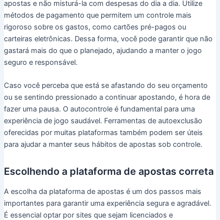
apostas e não misturá-la com despesas do dia a dia. Utilize
métodos de pagamento que permitem um controle mais
rigoroso sobre os gastos, como cartões pré-pagos ou
carteiras eletrônicas. Dessa forma, você pode garantir que não
gastará mais do que o planejado, ajudando a manter o jogo
seguro e responsável.
Caso você perceba que está se afastando do seu orçamento
ou se sentindo pressionado a continuar apostando, é hora de
fazer uma pausa. O autocontrole é fundamental para uma
experiência de jogo saudável. Ferramentas de autoexclusão
oferecidas por muitas plataformas também podem ser úteis
para ajudar a manter seus hábitos de apostas sob controle.
Escolhendo a plataforma de apostas correta
A escolha da plataforma de apostas é um dos passos mais
importantes para garantir uma experiência segura e agradável.
É essencial optar por sites que sejam licenciados e