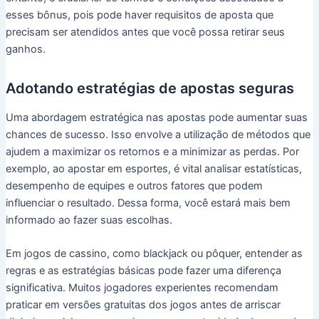
esses bônus, pois pode haver requisitos de aposta que
precisam ser atendidos antes que você possa retirar seus
ganhos.
Adotando estratégias de apostas seguras
Uma abordagem estratégica nas apostas pode aumentar suas
chances de sucesso. Isso envolve a utilização de métodos que
ajudem a maximizar os retornos e a minimizar as perdas. Por
exemplo, ao apostar em esportes, é vital analisar estatísticas,
desempenho de equipes e outros fatores que podem
influenciar o resultado. Dessa forma, você estará mais bem
informado ao fazer suas escolhas.
Em jogos de cassino, como blackjack ou pôquer, entender as
regras e as estratégias básicas pode fazer uma diferença
significativa. Muitos jogadores experientes recomendam
praticar em versões gratuitas dos jogos antes de arriscar