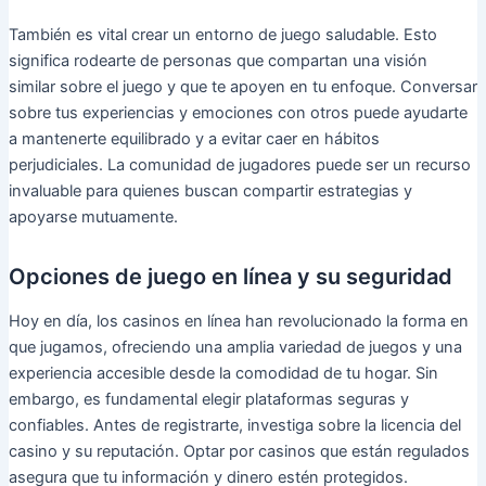
También es vital crear un entorno de juego saludable. Esto
significa rodearte de personas que compartan una visión
similar sobre el juego y que te apoyen en tu enfoque. Conversar
sobre tus experiencias y emociones con otros puede ayudarte
a mantenerte equilibrado y a evitar caer en hábitos
perjudiciales. La comunidad de jugadores puede ser un recurso
invaluable para quienes buscan compartir estrategias y
apoyarse mutuamente.
Opciones de juego en línea y su seguridad
Hoy en día, los casinos en línea han revolucionado la forma en
que jugamos, ofreciendo una amplia variedad de juegos y una
experiencia accesible desde la comodidad de tu hogar. Sin
embargo, es fundamental elegir plataformas seguras y
confiables. Antes de registrarte, investiga sobre la licencia del
casino y su reputación. Optar por casinos que están regulados
asegura que tu información y dinero estén protegidos.