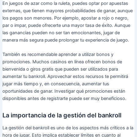
En juegos de azar como la ruleta, puedes optar por apuestas
externas, que tienen mayores probabilidades de ganar, aunque
los pagos son menores. Por ejemplo, apostar a rojo o negro,
par o impar, puede ofrecerte una mayor tasa de éxito. Aunque
las ganancias pueden no ser tan emocionantes, jugar de
manera más segura puede prolongar tu experiencia de juego.
También es recomendable aprender a utilizar bonos y
promociones. Muchos casinos en línea ofrecen bonos de
bienvenida o giros gratis que pueden ser utilizados para
aumentar tu bankroll. Aprovechar estos recursos te permitirá
jugar más tiempo y, en consecuencia, aumentar tus
oportunidades de ganar. Investigar qué promociones están
disponibles antes de registrarte puede ser muy beneficioso.
La importancia de la gestión del bankroll
La gestión del bankroll es uno de los aspectos más críticos a la
hora de jugar. Esto implica establecer límites en cuanto al