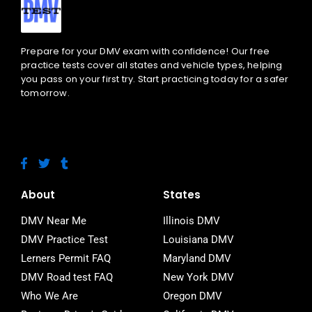
Prepare for your DMV exam with confidence! Our free
practice tests cover all states and vehicle types, helping
you pass on your first try. Start practicing today for a safer
tomorrow.
F
T
T
a
w
u
c
i
m
e
t
b
About
States
b
t
l
o
e
r
DMV Near Me
Illinois DMV
o
r
DMV Practice Test
Louisiana DMV
k
-
Lerners Permit FAQ
Maryland DMV
f
DMV Road test FAQ
New York DMV
Who We Are
Oregon DMV