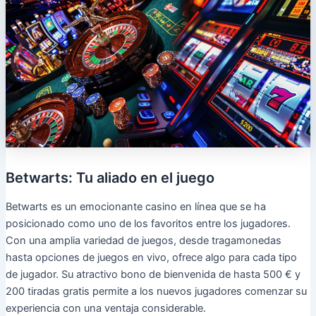
Betwarts: Tu aliado en el juego
Betwarts es un emocionante casino en línea que se ha
posicionado como uno de los favoritos entre los jugadores.
Con una amplia variedad de juegos, desde tragamonedas
hasta opciones de juegos en vivo, ofrece algo para cada tipo
de jugador. Su atractivo bono de bienvenida de hasta 500 € y
200 tiradas gratis permite a los nuevos jugadores comenzar su
experiencia con una ventaja considerable.