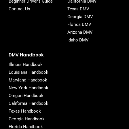
Beginner Driver's Guide
California DMV
Contact Us
Texas DMV
Georgia DMV
Florida DMV
Arizona DMV
Idaho DMV
DMV Handbook
Illinois Handbook
Louisiana Handbook
Maryland Handbook
New York Handbook
Oregon Handbook
California Handbook
Texas Handbook
Georgia Handbook
Florida Handbook