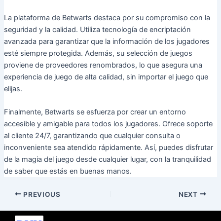
La plataforma de Betwarts destaca por su compromiso con la
seguridad y la calidad. Utiliza tecnología de encriptación
avanzada para garantizar que la información de los jugadores
esté siempre protegida. Además, su selección de juegos
proviene de proveedores renombrados, lo que asegura una
experiencia de juego de alta calidad, sin importar el juego que
elijas.
Finalmente, Betwarts se esfuerza por crear un entorno
accesible y amigable para todos los jugadores. Ofrece soporte
al cliente 24/7, garantizando que cualquier consulta o
inconveniente sea atendido rápidamente. Así, puedes disfrutar
de la magia del juego desde cualquier lugar, con la tranquilidad
de saber que estás en buenas manos.
PREVIOUS
NEXT