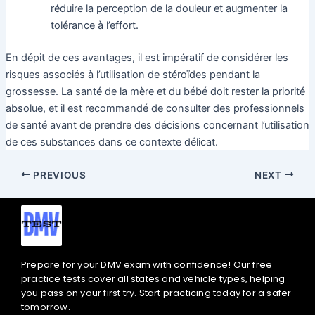
réduire la perception de la douleur et augmenter la
tolérance à l’effort.
En dépit de ces avantages, il est impératif de considérer les
risques associés à l’utilisation de stéroïdes pendant la
grossesse. La santé de la mère et du bébé doit rester la priorité
absolue, et il est recommandé de consulter des professionnels
de santé avant de prendre des décisions concernant l’utilisation
de ces substances dans ce contexte délicat.
PREVIOUS
NEXT
Prepare for your DMV exam with confidence! Our free
practice tests cover all states and vehicle types, helping
you pass on your first try. Start practicing today for a safer
tomorrow.