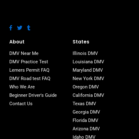
F
T
T
a
w
u
c
i
m
e
t
b
About
States
b
t
l
o
e
r
DMV Near Me
Illinois DMV
o
r
DMV Practice Test
Louisiana DMV
k
-
Lerners Permit FAQ
Maryland DMV
f
DMV Road test FAQ
New York DMV
Who We Are
Oregon DMV
Beginner Driver's Guide
California DMV
Contact Us
Texas DMV
Georgia DMV
Florida DMV
Arizona DMV
Idaho DMV