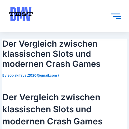
Skip
Post
to
navigation
content
Der Vergleich zwischen
klassischen Slots und
modernen Crash Games
By
sobiakifayat2020@gmail.com
/
Der Vergleich zwischen
klassischen Slots und
modernen Crash Games