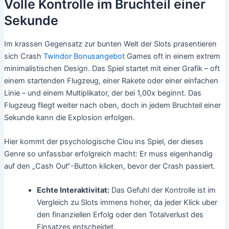
Volle Kontrolle im Bruchteil einer
Sekunde
Im krassen Gegensatz zur bunten Welt der Slots prasentieren
sich Crash
Twindor Bonusangebot
Games oft in einem extrem
minimalistischen Design. Das Spiel startet mit einer Grafik – oft
einem startenden Flugzeug, einer Rakete oder einer einfachen
Linie – und einem Multiplikator, der bei 1,00x beginnt. Das
Flugzeug fliegt weiter nach oben, doch in jedem Bruchteil einer
Sekunde kann die Explosion erfolgen.
Hier kommt der psychologische Clou ins Spiel, der dieses
Genre so unfassbar erfolgreich macht: Er muss eigenhandig
auf den „Cash Out“-Button klicken, bevor der Crash passiert.
Echte Interaktivitat:
Das Gefuhl der Kontrolle ist im
Vergleich zu Slots immens hoher, da jeder Klick uber
den finanziellen Erfolg oder den Totalverlust des
Einsatzes entscheidet.