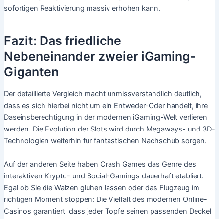
sofortigen Reaktivierung massiv erhohen kann.
Fazit: Das friedliche
Nebeneinander zweier iGaming-
Giganten
Der detaillierte Vergleich macht unmissverstandlich deutlich,
dass es sich hierbei nicht um ein Entweder-Oder handelt, ihre
Daseinsberechtigung in der modernen iGaming-Welt verlieren
werden. Die Evolution der Slots wird durch Megaways- und 3D-
Technologien weiterhin fur fantastischen Nachschub sorgen.
Auf der anderen Seite haben Crash Games das Genre des
interaktiven Krypto- und Social-Gamings dauerhaft etabliert.
Egal ob Sie die Walzen gluhen lassen oder das Flugzeug im
richtigen Moment stoppen: Die Vielfalt des modernen Online-
Casinos garantiert, dass jeder Topfe seinen passenden Deckel