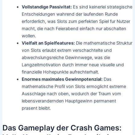
Vollstandige Passivitat:
Es sind keinerlei strategische
Entscheidungen wahrend der laufenden Runde
erforderlich, was Slots zum perfekten Spiel fur Nutzer
macht, die nach Feierabend einfach nur abschalten
wollen.
Vielfalt an Spielfeatures:
Die mathematische Struktur
von Slots erlaubt extrem verschachtelte und
abwechslungsreiche Gewinnwege, was die
Langzeitmotivation durch immer neue visuelle und
finanzielle Hohepunkte aufrechterhalt.
Enormes maximales Gewinnpotenzial:
Das
mathematische Profil von Slots ermoglicht extreme
Ausschlage nach oben, wodurch der Traum vom
lebensverandernden Hauptgewinn permanent
prasent bleibt.
Das Gameplay der Crash Games: