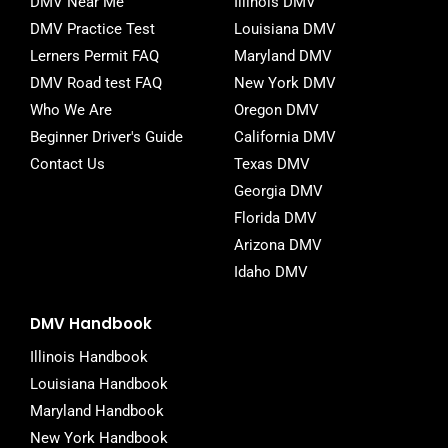
DMV Near Me
Illinois DMV
o
r
DMV Practice Test
Louisiana DMV
k
-
Lerners Permit FAQ
Maryland DMV
f
DMV Road test FAQ
New York DMV
Who We Are
Oregon DMV
Beginner Driver's Guide
California DMV
Contact Us
Texas DMV
Georgia DMV
Florida DMV
Arizona DMV
Idaho DMV
DMV Handbook
Illinois Handbook
Louisiana Handbook
Maryland Handbook
New York Handbook