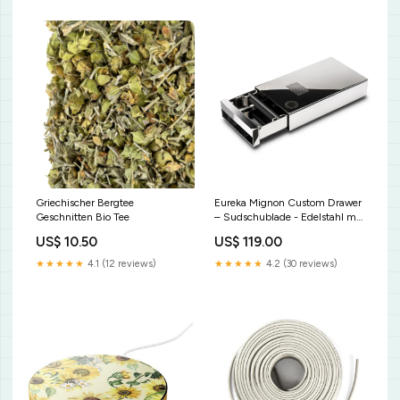
Griechischer Bergtee
Eureka Mignon Custom Drawer
Geschnitten Bio Tee
– Sudschublade - Edelstahl mit
Griff - Abklopfschale omkafe
US$ 10.50
US$ 119.00
★★★★★
4.1 (12 reviews)
★★★★★
4.2 (30 reviews)