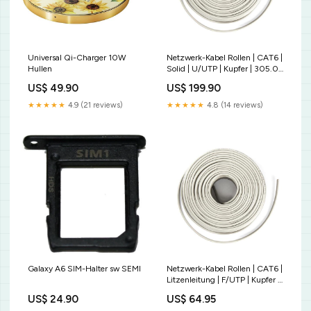
Universal Qi-Charger 10W
Netzwerk-Kabel Rollen | CAT6 |
Hullen
Solid | U/UTP | Kupfer | 305.0
m | Innenbereich | Rund | PVC |
US$ 49.90
US$ 199.90
Grau | Kartonverpackung
Displayschutz
★★★★★
4.9 (21 reviews)
★★★★★
4.8 (14 reviews)
Galaxy A6 SIM-Halter sw SEMI
Netzwerk-Kabel Rollen | CAT6 |
Litzenleitung | F/UTP | Kupfer |
50.0 m | Innenbereich | Rund |
US$ 24.90
US$ 64.95
PVC | Grau | Kartonverpackung