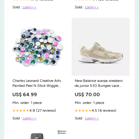
Sold :
Login>>
Sold :
Login>>
Charles Leonard Creative Arts
New Balance scarpa sneakers
Painted Peel N Stick Wiggle
da junior 530 Bungee Lace
Eyes, Assorted Colours/Sizes,
P5305C7 beige scarpe casual
US$ 64.99
US$ 70.00
800 Pack (CHL64535)
eleganti uomo blu
easel_event|fr_CA
Min. order: 1 piece
Min. order: 1 piece
4.8 (27 reviews)
4.5 (6 reviews)
★★★★★
★★★★★
Sold :
Login>>
Sold :
Login>>