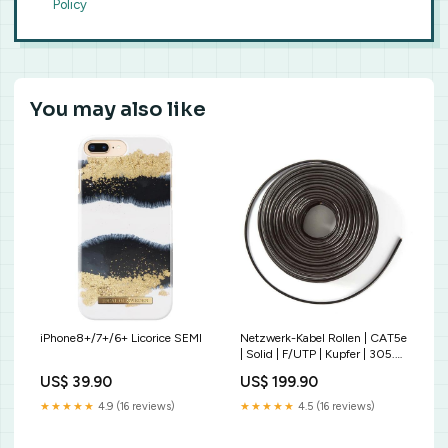
Policy
You may also like
iPhone8+/7+/6+ Licorice SEMI
Netzwerk-Kabel Rollen | CAT5e
| Solid | F/UTP | Kupfer | 305.0
m | Aussenbereich | rund | PVC
US$ 39.90
US$ 199.90
| Schwarz | Kartonverpackung
Aktiv
★★★★★
4.9 (16 reviews)
★★★★★
4.5 (16 reviews)