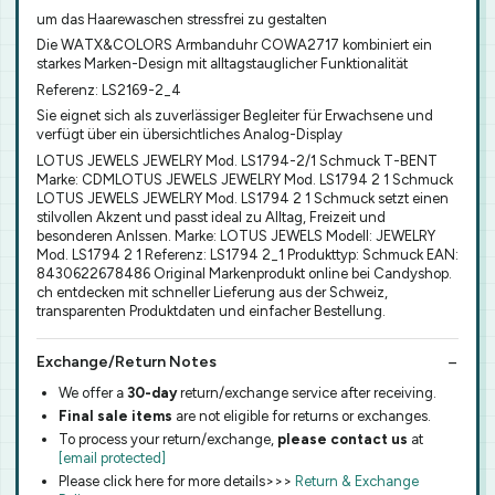
um das Haarewaschen stressfrei zu gestalten
Die WATX&COLORS Armbanduhr COWA2717 kombiniert ein
starkes Marken-Design mit alltagstauglicher Funktionalität
Referenz: LS2169-2_4
Sie eignet sich als zuverlässiger Begleiter für Erwachsene und
verfügt über ein übersichtliches Analog-Display
LOTUS JEWELS JEWELRY Mod. LS1794-2/1 Schmuck T-BENT
Marke: CDMLOTUS JEWELS JEWELRY Mod. LS1794 2 1 Schmuck
LOTUS JEWELS JEWELRY Mod. LS1794 2 1 Schmuck setzt einen
stilvollen Akzent und passt ideal zu Alltag, Freizeit und
besonderen Anlssen. Marke: LOTUS JEWELS Modell: JEWELRY
Mod. LS1794 2 1 Referenz: LS1794 2_1 Produkttyp: Schmuck EAN:
8430622678486 Original Markenprodukt online bei Candyshop.
ch entdecken mit schneller Lieferung aus der Schweiz,
transparenten Produktdaten und einfacher Bestellung.
Exchange/Return Notes
We offer a
30-day
return/exchange service after receiving.
Final sale items
are not eligible for returns or exchanges.
To process your return/exchange,
please contact us
at
[email protected]
Please click here for more details>>>
Return & Exchange