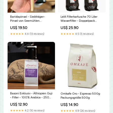
Baristapinsel - Siebträger-
Lelit Filterkartusche 70 Liter
Pinsel von Seemühlen
Wasserfilter - Doppelpack
Handmühle
Geschenkset
US$ 19.50
US$ 25.90
★★★★★
4.4 (13 reviews)
★★★★★
4.5 (5 reviews)
Basoni Exklusiv - Äthiopien Guji
Omkafe Oro - Espresso 500g
- Filter - 100% Arabica - 250g
Packungsgröße:500g
Als Bohne oder
US$ 12.90
US$ 14.90
Gemahlen:Frenchpress
(gemahlen)
★★★★★
4.2 (10 reviews)
★★★★★
4.9 (26 reviews)