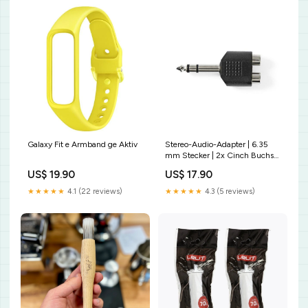
Galaxy Fit e Armband ge Aktiv
Stereo-Audio-Adapter | 6.35
mm Stecker | 2x Cinch Buchse
| Vernickelt | Gerade | ABS |
US$ 19.90
US$ 17.90
Schwarz | 10 Stück |
Plastikbeutel Displayschutz
★★★★★
4.1 (22 reviews)
★★★★★
4.3 (5 reviews)