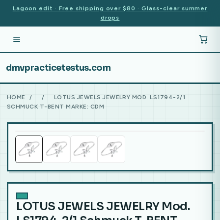
Lagoon edit · Free shipping over $80 · Glass-clear summer
drops
dmvpracticetestus.com
HOME
/
/
LOTUS JEWELS JEWELRY MOD. LS1794-2/1
SCHMUCK T-BENT MARKE: CDM
LOTUS JEWELS JEWELRY Mod.