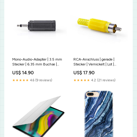
Mono-Audio-Adapter | 3.5 mm
RCA-Anschluss | gerade |
Stecker | 6.35 mm Buchse |
Stecker | Vernickelt | Lot |
Vernickelt | Gerade | ABS |
Kabeleingangsdurchmesser:
US$ 14.90
US$ 17.90
Schwarz | 10 Stück |
4.8 mm | PVC | Gelb | 25 Stück
Plastikbeutel Aktiv
| Plastikbeutel Displayschutz
★★★★★
4.6 (9 reviews)
★★★★★
4.2 (21 reviews)