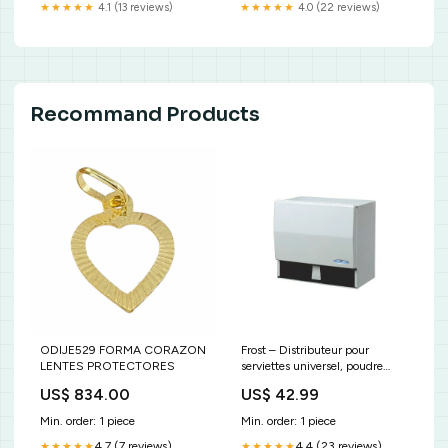
SEMI
★★★★★
4.1 (13 reviews)
★★★★★
4.0 (22 reviews)
Recommand Products
ODIJE529 FORMA CORAZON
Frost – Distributeur pour
LENTES PROTECTORES
serviettes universel, poudre
d'époxy blanc VariesBy:Default
US$ 834.00
US$ 42.99
Min. order: 1 piece
Min. order: 1 piece
4.7 (7 reviews)
4.4 (23 reviews)
★★★★★
★★★★★