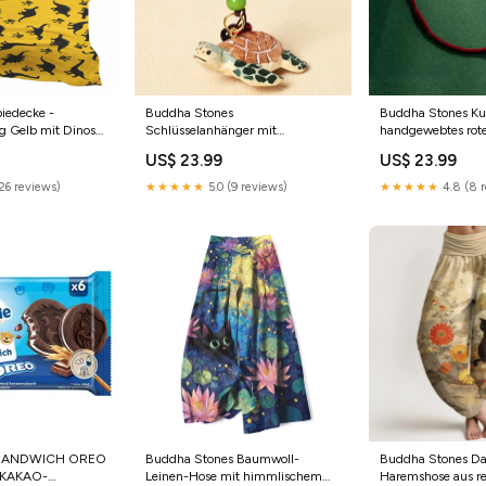
piedecke -
Buddha Stones
Buddha Stones K
 Gelb mit Dinos
Schlüsselanhänger mit
handgewebtes rote
illow
geschnitzter Schildkröte aus
Glücksarmband J
US$ 23.99
US$ 23.99
Holz, Om Mani Padme Hum
Focus Stil:Sichere Schildkröte
26 reviews)
★★★★★
5.0 (9 reviews)
★★★★★
4.8 (8 r
 SANDWICH OREO
Buddha Stones Baumwoll-
Buddha Stones D
 KAKAO-
Leinen-Hose mit himmlischem
Haremshose aus re