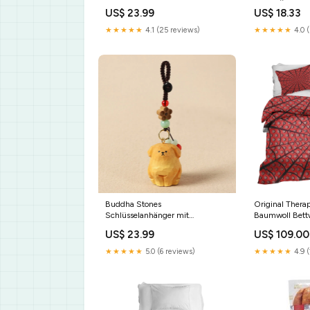
Lotusmotivmuster, Knöpfen und
KEKSTÜCKEN 
US$ 23.99
US$ 18.33
knitterfreiem Material Schwarzer
Zinkoxid
Obsidianring
★★★★★
4.1 (25 reviews)
★★★★★
4.0 
Buddha Stones
Original Thera
Schlüsselanhänger mit
Baumwoll Bett
geschnitztem Hund aus Holz –
Spiderman Kis
US$ 23.99
US$ 109.00
Om Mani Padme Hum
cm
Kreativitäts-Motive Stil:Gelber
★★★★★
5.0 (6 reviews)
★★★★★
4.9 
Hund