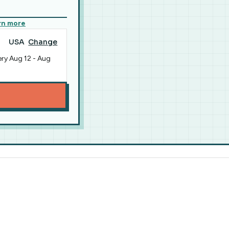
rn more
USA
Change
ery
Aug 12
-
Aug