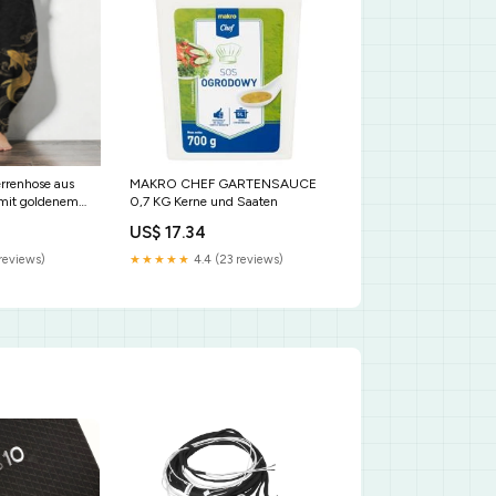
rrenhose aus
MAKRO CHEF GARTENSAUCE
 mit goldenem
0,7 KG Kerne und Saaten
uster,
US$ 17.34
schen
42, EU52 (XL)
reviews)
★★★★★
4.4 (23 reviews)