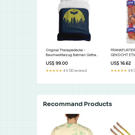
Original Therapiedecke -
FRANKFURTER
Baumwollbezug Batman Gotham
GEKOCHT ETW
review_group_bedding
Margarinen un
US$ 99.00
US$ 16.62
★★★★★
4.5 (30 reviews)
★★★★★
4.9 (
Recommand Products