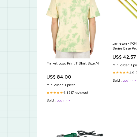
Jameson - FG4F
Series Base Pr
US$ 42.57
Market Logo Print T Shirt Size:M
Min. order: 1 pi
4.9 
★★★★★
US$ 84.00
Sold :
Login>>
Min. order: 1 piece
4.1 (17 reviews)
★★★★★
Sold :
Login>>