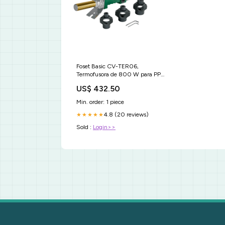
Foset Basic CV-TER06,
Termofusora de 800 W para PPR
ciclo de trabajo continuo Boquilla
US$ 432.50
turbo
Min. order: 1 piece
4.8 (20 reviews)
★★★★★
Sold :
Login>>