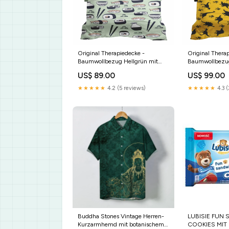
Original Therapiedecke -
Original Thera
Baumwollbezug Hellgrün mit
Baumwollbezug
Sushi review_group_pillow
review_group_p
US$ 89.00
US$ 99.00
★★★★★
4.2 (5 reviews)
★★★★★
4.3 (
Buddha Stones Vintage Herren-
LUBISIE FUN
Kurzarmhemd mit botanischem
COOKIES MIT