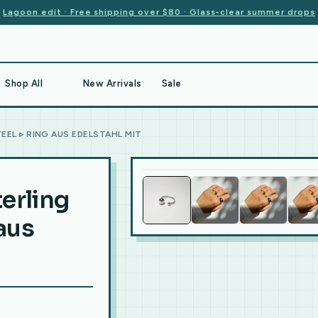
Lagoon edit · Free shipping over $80 · Glass-clear summer drops
Shop All
New Arrivals
Sale
TEEL ▹ RING AUS EDELSTAHL MIT
erling
 aus