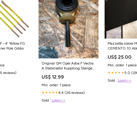
 - 4' Yellow FG
Mazzetta colore
uner Pole Gibbs
CEMENTO 10 Abb
professionale
US$ 25.00
Original GM Opel Astra F Vectra
ece
Min. order: 1 piece
A Stabilisator Kupplung Stange
(5 reviews)
5.0 (29
★★★★★
Neu Auto Folie & Aufkleber
US$ 12.99
Sold :
Login>>
Min. order: 1 piece
4.4 (26 reviews)
★★★★★
Sold :
Login>>