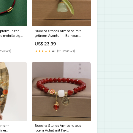
upfermünzen,
Buddha Stones Armband mit
s mehrfarbiges
grünem Aventurin, Bambus,
ade
Maiglöckchen und Glücksbringer
US$ 23.99
Stil:Bambus (Stärke ♥ Flexibilität)
eviews)
★★★★★
4.6 (21 reviews)
amen-
Buddha Stones Armband aus
iner
rotem Achat mit Fu-