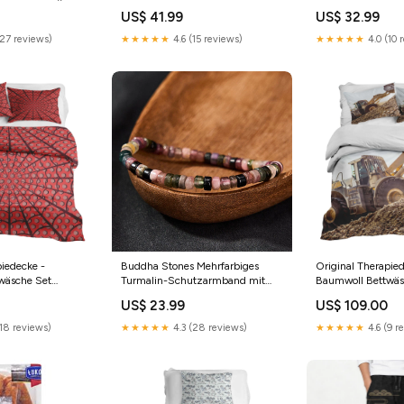
180 G 8 STÜCK
Blumenmuster (Katze, Lotus) für
Baumwolle mit Vi
US$ 41.99
US$ 32.99
Damen, elastischer Bund, weites
(schwarze Katze,
Bein und Taschen Größe:US12,
elastischer Bund)
(27 reviews)
★★★★★
4.6 (15 reviews)
★★★★★
4.0 (10 
UK/AU16, EU44 (XL)
Schultertasche
piedecke -
Buddha Stones Mehrfarbiges
Original Therapied
wäsche Set
Turmalin-Schutzarmband mit
Baumwoll Bettwäsc
sengröße:80 x 80
facettierten Tablettenperlen
am Berg Pillow si
US$ 23.99
US$ 109.00
Einfarbige Haremshose nach Maß
(18 reviews)
★★★★★
4.3 (28 reviews)
★★★★★
4.6 (9 r