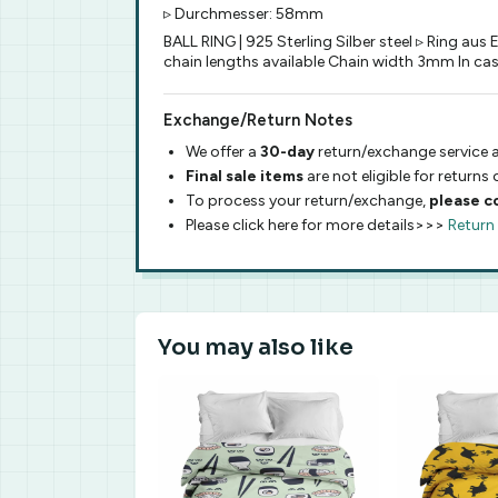
▹ Durchmesser: 58mm
BALL RING | 925 Sterling Silber steel ▹ Ring aus
chain lengths available Chain width 3mm In case 
Exchange/Return Notes
We offer a
30-day
return/exchange service a
Final sale items
are not eligible for returns
To process your return/exchange,
please c
Please click here for more details>>>
Return
You may also like