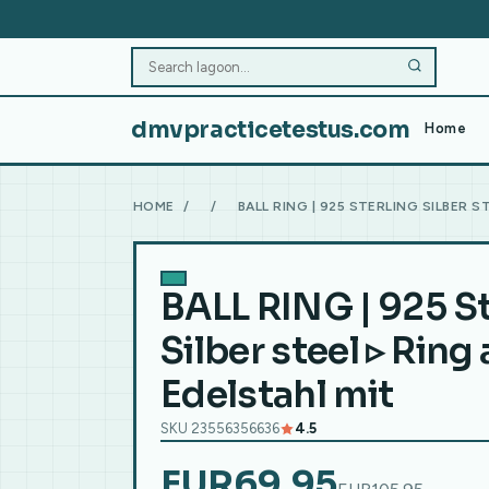
dmvpracticetestus.com
Home
HOME
/
/
BALL RING | 925 STERLING SILBER S
BALL RING | 925 St
Silber steel ▹ Ring
Edelstahl mit
SKU 23556356636
4.5
EUR69.95