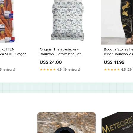
 KETTEN
Original Therapiedecke -
Buddha Stones He
A 500 G vegane
Baumwoll Bettwäsche Set
reiner Baumwolle
d Schmalze
Seefahrt pillow size:40 x 40 cm
Koi-Fisch-Wellenm
US$ 24.00
US$ 41.99
Kordelzug und Ta
Größe:US/ UK/AU
5 reviews)
★★★★★
4.9 (19 reviews)
★★★★★
4.5 (29 