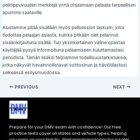
peliriippuvuuden merkkejä ynnä ohjaamaan pelaajia tarpeellisen
apumme saataville.
Alustamme pitää sisällään myös pelisession laskurin, joka
tiedottaa pelaajan asiasta, kuinka pitkään olet pelannut
sisäänkirjautuna sisällä. Tuo yksinkertainen väline opastaa
käyttäjää pysyä informoituna pelaamiseen kuluttamastasi
periodista. Tämän lisäksi tarjoamme todellisuustarkistuksia,
jotka näkyvät havainnollistavat voittosinun ja häviötilastosi
selkeässä esitysmuodossa.
PREVIOUS
NEXT
Prepare for your DMV exam with confidence! Our free
practice tests cover all states and vehicle types, helping
you pass on your first try. Start practicing today for a safer