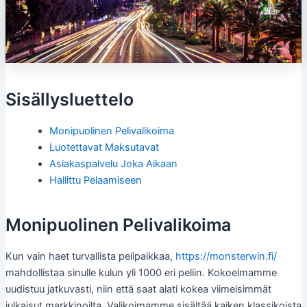
Sisällysluettelo
Monipuolinen Pelivalikoima
Luotettavat Maksutavat
Asiakaspalvelu Joka Aikaan
Hallittu Pelaamiseen
Monipuolinen Pelivalikoima
Kun vain haet turvallista pelipaikkaa,
https://monsterwin.fi/
mahdollistaa sinulle kulun yli 1000 eri peliin. Kokoelmamme
uudistuu jatkuvasti, niin että saat alati kokea viimeisimmät
julkaisut markkinoilta. Valikoimamme sisältää kaiken klassikoista