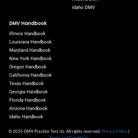
Idaho DMV
DMV Handbook
Illinois Handbook
Louisiana Handbook
Maryland Handbook
New York Handbook
Oregon Handbook
California Handbook
Texas Handbook
Georgia Handbook
Florida Handbook
Arizona Handbook
Idaho Handbook
© 2025 DMV Practice Test Us. All rights reserved.
Privacy Policy
|
Terms and Conditions