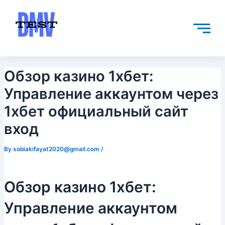
Skip
Post
to
navigation
content
Обзор казино 1хбет:
Управление аккаунтом через
1хбет официальный сайт
вход
By
sobiakifayat2020@gmail.com
/
Обзор казино 1хбет:
Управление аккаунтом