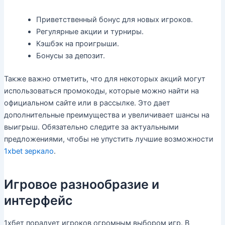
Приветственный бонус для новых игроков.
Регулярные акции и турниры.
Кэшбэк на проигрыши.
Бонусы за депозит.
Также важно отметить, что для некоторых акций могут
использоваться промокоды, которые можно найти на
официальном сайте или в рассылке. Это дает
дополнительные преимущества и увеличивает шансы на
выигрыш. Обязательно следите за актуальными
предложениями, чтобы не упустить лучшие возможности
1xbet зеркало
.
Игровое разнообразие и
интерфейс
1хбет порадует игроков огромным выбором игр. В