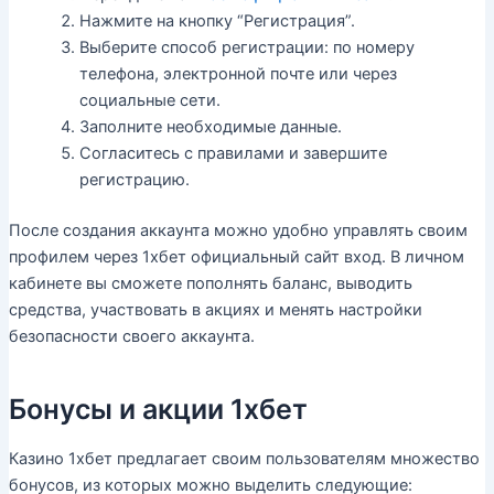
Нажмите на кнопку “Регистрация”.
Выберите способ регистрации: по номеру
телефона, электронной почте или через
социальные сети.
Заполните необходимые данные.
Согласитесь с правилами и завершите
регистрацию.
После создания аккаунта можно удобно управлять своим
профилем через 1хбет официальный сайт вход. В личном
кабинете вы сможете пополнять баланс, выводить
средства, участвовать в акциях и менять настройки
безопасности своего аккаунта.
Бонусы и акции 1хбет
Казино 1хбет предлагает своим пользователям множество
бонусов, из которых можно выделить следующие: