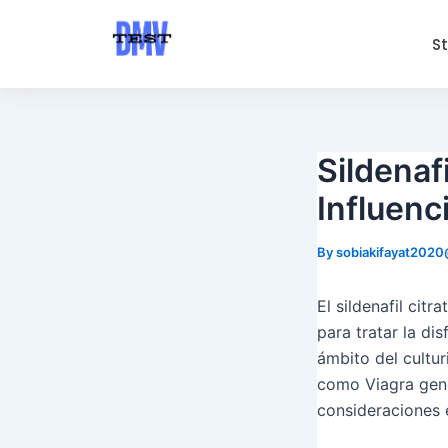
Skip
Post
to
navigation
S
content
Sildenaf
Influenc
By
sobiakifayat202
El sildenafil cit
para tratar la di
ámbito del culturi
como Viagra genér
consideraciones 