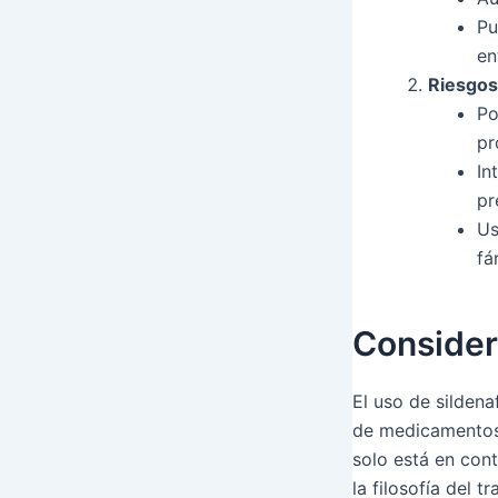
Pu
en
Riesgos
Po
pr
In
pr
Us
fá
Consider
El uso de sildena
de medicamentos 
solo está en con
la filosofía del 