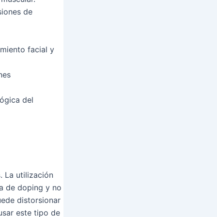
siones de
miento facial y
nes
ógica del
. La utilización
a de doping y no
ede distorsionar
usar este tipo de