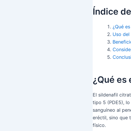
Índice d
¿Qué es 
Uso del 
Benefici
Conside
Conclus
¿Qué es e
El sildenafil cit
tipo 5 (PDE5), lo
sanguíneo al pen
eréctil, sino qu
físico.