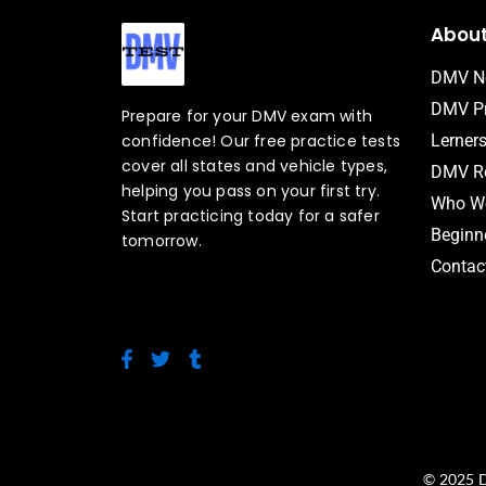
Abou
DMV N
DMV Pr
Prepare for your DMV exam with
confidence! Our free practice tests
Lerner
cover all states and vehicle types,
DMV Ro
helping you pass on your first try.
Who We
Start practicing today for a safer
Beginne
tomorrow.
Contac
F
T
T
a
w
u
c
i
m
e
t
b
b
t
l
o
e
r
o
r
© 2025 D