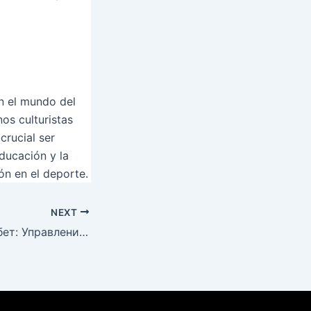
en el mundo del
os culturistas
crucial ser
ducación y la
ón en el deporte.
NEXT
Обзор казино 1хбет: Управление аккаунтом через 1хбет официальный сайт вход