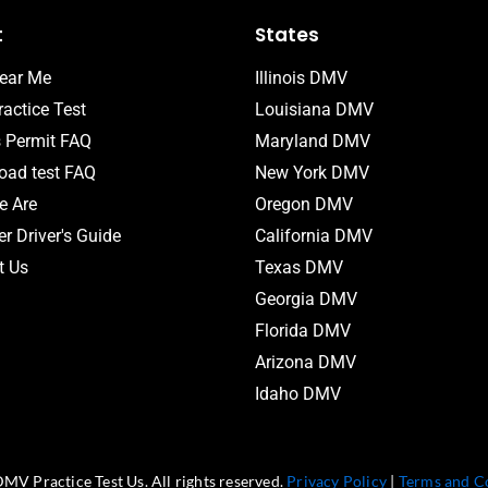
t
States
ear Me
Illinois DMV
actice Test
Louisiana DMV
s Permit FAQ
Maryland DMV
ad test FAQ
New York DMV
 Are
Oregon DMV
r Driver's Guide
California DMV
t Us
Texas DMV
Georgia DMV
Florida DMV
Arizona DMV
Idaho DMV
MV Practice Test Us. All rights reserved.
Privacy Policy
|
Terms and C