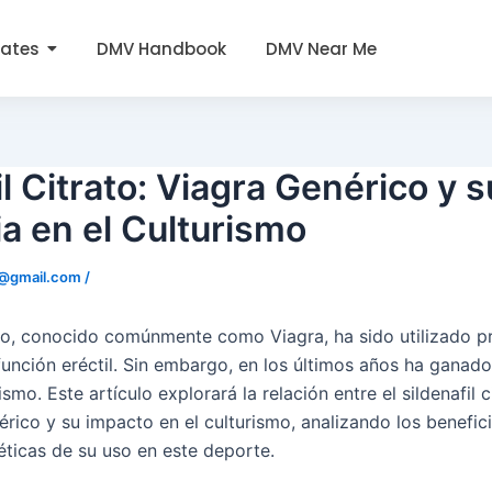
tates
DMV Handbook
DMV Near Me
il Citrato: Viagra Genérico y s
ia en el Culturismo
0@gmail.com
/
rato, conocido comúnmente como Viagra, ha sido utilizado p
sfunción eréctil. Sin embargo, en los últimos años ha ganad
smo. Este artículo explorará la relación entre el sildenafil c
ico y su impacto en el culturismo, analizando los benefici
éticas de su uso en este deporte.