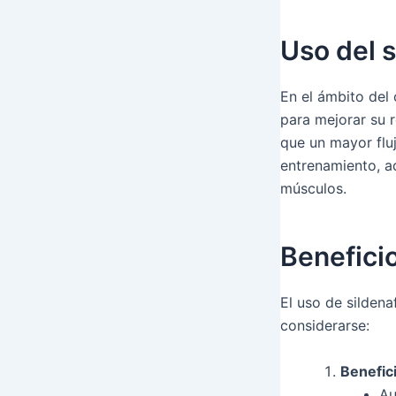
Uso del s
En el ámbito del 
para mejorar su r
que un mayor flu
entrenamiento, ad
músculos.
Beneficio
El uso de sildena
considerarse:
Benefic
Au