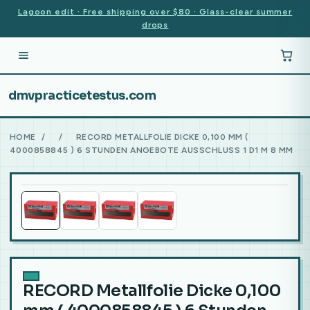
Lagoon edit · Free shipping over $80 · Glass-clear summer
drops
dmvpracticetestus.com
HOME
/
/
RECORD METALLFOLIE DICKE 0,100 MM (
4000858845 ) 6 STUNDEN ANGEBOTE AUSSCHLUSS 1 D1 M 8 MM
RECORD Metallfolie Dicke 0,100