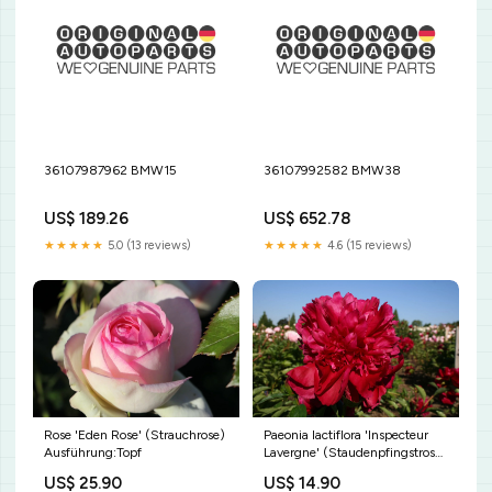
36107987962 BMW15
36107992582 BMW38
US$ 189.26
US$ 652.78
★★★★★
5.0 (13 reviews)
★★★★★
4.6 (15 reviews)
Rose 'Eden Rose' (Strauchrose)
Paeonia lactiflora 'Inspecteur
Ausführung:Topf
Lavergne' (Staudenpfingstrose)
Ausführung:wurzelnackt/Topf
US$ 25.90
US$ 14.90