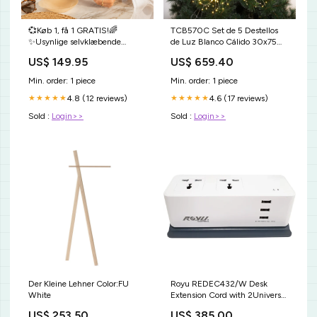
💞Køb 1, få 1 GRATIS!🌈
TCB570C Set de 5 Destellos
✨Usynlige selvklæbende
de Luz Blanco Cálido 30x75
brystvorteovertræk med
cm. Pino Navideño
US$ 149.95
US$ 659.40
løftende effekt til kvinder Golf
& Tennis
Min. order: 1 piece
Min. order: 1 piece
4.8 (12 reviews)
4.6 (17 reviews)
★★★★★
★★★★★
Sold :
Login>>
Sold :
Login>>
Der Kleine Lehner Color:FU
Royu REDEC432/W Desk
White
Extension Cord with 2Universal
& 2 International Outlet heavy
US$ 253.50
US$ 385.00