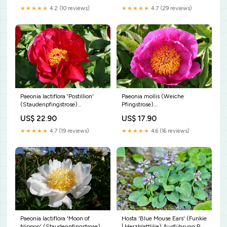
★★★★★
4.2 (10 reviews)
★★★★★
4.7 (29 reviews)
Paeonia mollis (Weiche
Paeonia lactiflora 'Postillion'
Pfingstrose)
(Staudenpfingstrose)
Ausführung:wurzelnackt/Topf
Hochbeete
US$ 17.90
US$ 22.90
★★★★★
4.6 (16 reviews)
★★★★★
4.7 (19 reviews)
Paeonia lactiflora 'Moon of
Hosta 'Blue Mouse Ears' (Funkie
Nippon' (Staudenpfingstrose)
| Herzblattlilie) Ausführung:P