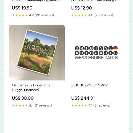
Ausführung:wurzelnackt/Topf
0,5
US$ 19.90
US$ 12.90
★★★★★
4.2 (28 reviews)
★★★★★
4.8 (20 reviews)
Gärtnern aus Leidenschaft
36108092163 BMW17
(Biggs, Matthew)
spinnenförmige
US$ 38.00
US$ 244.31
★★★★★
4.4 (11 reviews)
★★★★★
4.1 (8 reviews)