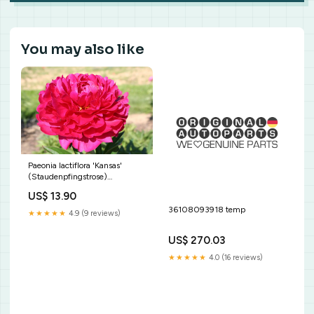
You may also like
Paeonia lactiflora 'Kansas'
(Staudenpfingstrose)
Ausführung:wurzelnackt/Topf
US$ 13.90
36108093918 temp
★★★★★
4.9 (9 reviews)
US$ 270.03
★★★★★
4.0 (16 reviews)