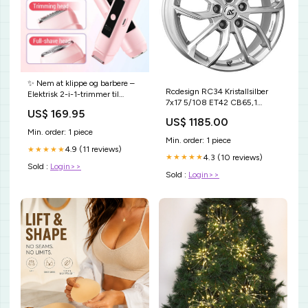
✨ Nem at klippe og barbere –
Rcdesign RC34 Kristallsilber
Elektrisk 2-i-1-trimmer til
7x17 5/108 ET42 CB65,1
bikinilinjen og kroppen –
US$ 169.95
AmRing
betaling ved levering 🔋 lights
US$ 1185.00
Min. order: 1 piece
Min. order: 1 piece
4.9 (11 reviews)
★★★★★
4.3 (10 reviews)
★★★★★
Sold :
Login>>
Sold :
Login>>