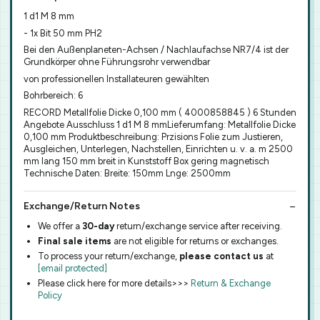
1 d1 M 8 mm
- 1x Bit 50 mm PH2
Bei den Außenplaneten-Achsen / Nachlaufachse NR7/4 ist der
Grundkörper ohne Führungsrohr verwendbar
von professionellen Installateuren gewählten
Bohrbereich: 6
RECORD Metallfolie Dicke 0,100 mm ( 4000858845 ) 6 Stunden
Angebote Ausschluss 1 d1 M 8 mmLieferumfang: Metallfolie Dicke
0,100 mm Produktbeschreibung: Przisions Folie zum Justieren,
Ausgleichen, Unterlegen, Nachstellen, Einrichten u. v. a. m 2500
mm lang 150 mm breit in Kunststoff Box gering magnetisch
Technische Daten: Breite: 150mm Lnge: 2500mm
Exchange/Return Notes
We offer a
30-day
return/exchange service after receiving.
Final sale items
are not eligible for returns or exchanges.
To process your return/exchange,
please contact us
at
[email protected]
Please click here for more details>>>
Return & Exchange
Policy