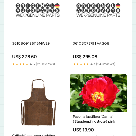
36108091267 BMW29
36108073791 VAG08
US$ 278.60
US$ 295.08
★★★★★
4.8 (25 reviews)
★★★★★
4.7 (24 reviews)
Paeonia lactiflora 'Carina'
(Staudenpfingstrose) pink
US$ 19.90
Grillschürze Leder (schöne