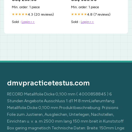
duty grinding wheel
Min. order: 1 piece
Min. order: 1 piece
4.3 (20 reviews)
4.8 (7 reviews)
★★★★★
★★★★★
Sold :
Login>>
Sold :
Login>>
dmvpracticetestus.com
RECORD Metallfolie Dicke 0,100 mm ( 4000858845 ) 6
Stunden Angebote Ausschluss 1 d1 M 8 mmLieferumfang:
Metallfolie Dicke 0,100 mm Produktbeschreibung: Przisions
Folie zum Justieren, Ausgleichen, Unterlegen, Nachstellen,
Einrichten u. v. a. m 2500 mm lang 150 mm breit in Kunststoff
Box gering magnetisch Technische Daten: Breite: 150mm Lnge: