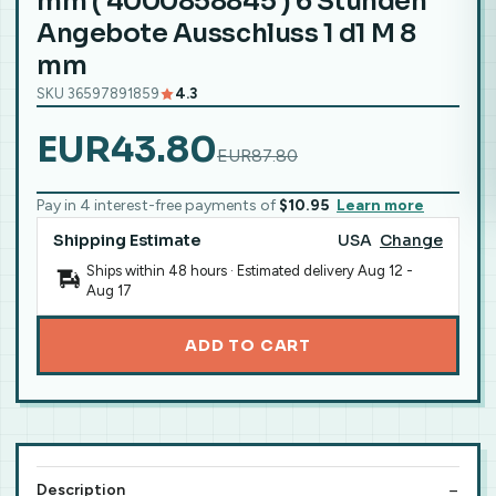
mm ( 4000858845 ) 6 Stunden
Angebote Ausschluss 1 d1 M 8
mm
SKU 36597891859
4.3
EUR43.80
EUR87.80
Pay in 4 interest-free payments of
$10.95
Learn more
Shipping Estimate
USA
Change
Ships within 48 hours · Estimated delivery
Aug 12
-
Aug 17
ADD TO CART
Description