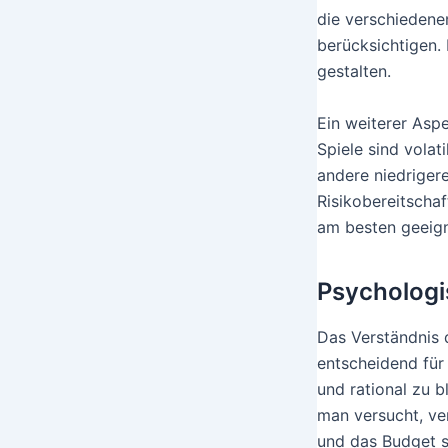
die verschiedene
berücksichtigen.
gestalten.
Ein weiterer Asp
Spiele sind volat
andere niedriger
Risikobereitschaf
am besten geeigne
Psychologi
Das Verständnis d
entscheidend für 
und rational zu b
man versucht, ve
und das Budget s