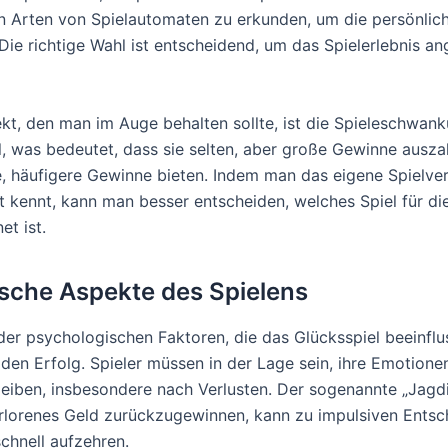
n Arten von Spielautomaten zu erkunden, um die persönlic
 Die richtige Wahl ist entscheidend, um das Spielerlebnis 
ekt, den man im Auge behalten sollte, ist die Spieleschwa
il, was bedeutet, dass sie selten, aber große Gewinne ausz
e, häufigere Gewinne bieten. Indem man das eigene Spielver
t kennt, kann man besser entscheiden, welches Spiel für di
t ist.
sche Aspekte des Spielens
er psychologischen Faktoren, die das Glücksspiel beeinflus
den Erfolg. Spieler müssen in der Lage sein, ihre Emotionen
leiben, insbesondere nach Verlusten. Der sogenannte „Jagdi
rlorenes Geld zurückzugewinnen, kann zu impulsiven Entsc
chnell aufzehren.