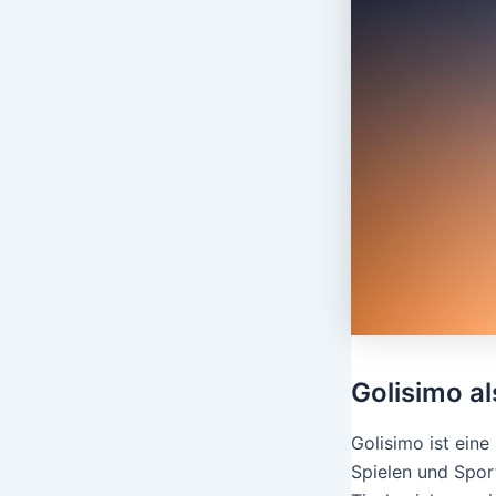
Golisimo al
Golisimo ist ein
Spielen und Spor