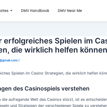
tates
DMV Handbook
DMV Near Me
r erfolgreiches Spielen im Ca
en, die wirklich helfen könne
0@gmail.com
/
eiches Spielen im Casino Strategien, die wirklich helfen kö
agen des Casinospiels verstehen
 die aufregende Welt des Casinos stürzt, ist es entscheiden
geln und Strategien der verschiedenen Spiele zu verstehen