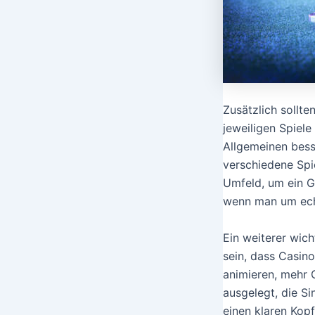
Zusätzlich sollt
jeweiligen Spiele
Allgemeinen bess
verschiedene Spi
Umfeld, um ein Ge
wenn man um echt
Ein weiterer wich
sein, dass Casino
animieren, mehr 
ausgelegt, die S
einen klaren Kop