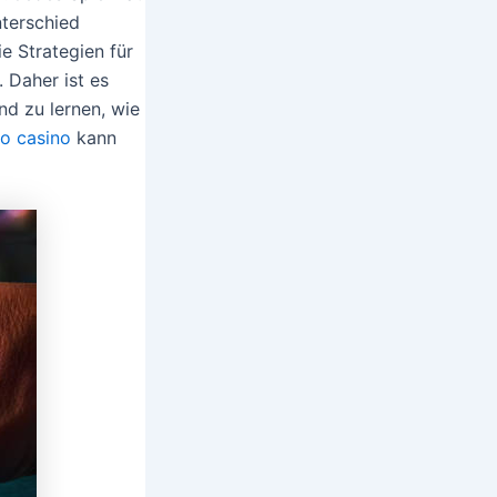
nterschied
e Strategien für
 Daher ist es
nd zu lernen, wie
o casino
kann