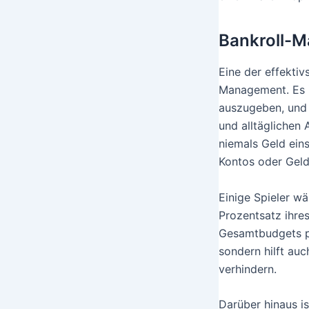
Bankroll-M
Eine der effektiv
Management. Es i
auszugeben, und 
und alltäglichen 
niemals Geld eins
Kontos oder Geldb
Einige Spieler w
Prozentsatz ihre
Gesamtbudgets pr
sondern hilft au
verhindern.
Darüber hinaus i