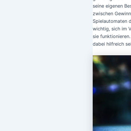
seine eigenen Be
zwischen Gewinn 
Spielautomaten de
wichtig, sich im 
sie funktioniere
dabei hilfreich se