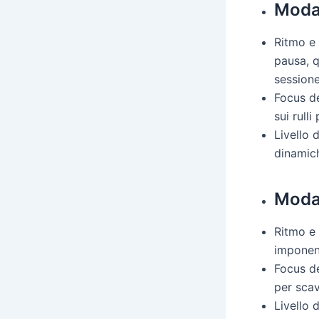
Modal
Ritmo e
pausa, q
sessione
Focus de
sui rull
Livello 
dinamich
Modal
Ritmo e 
imponen
Focus de
per scava
Livello 