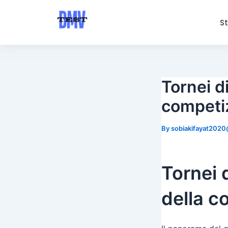
Skip
Post
to
navigation
S
content
Tornei di
competiz
By
sobiakifayat202
Tornei d
della c