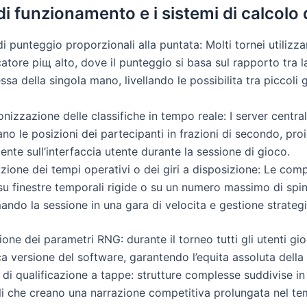
di funzionamento e i sistemi di calcolo 
i di punteggio proporzionali alla puntata: Molti tornei utilizz
catore piщ alto, dove il punteggio si basa sul rapporto tra la
a della singola mano, livellando le possibilitа tra piccoli g
onizzazione delle classifiche in tempo reale: I server central
no le posizioni dei partecipanti in frazioni di secondo, proi
ente sull’interfaccia utente durante la sessione di gioco.
azione dei tempi operativi o dei giri a disposizione: Le co
su finestre temporali rigide o su un numero massimo di spin
ando la sessione in una gara di velocitа e gestione strategi
one dei parametri RNG: durante il torneo tutti gli utenti gi
 versione del software, garantendo l’equitа assoluta della
d di qualificazione a tappe: strutture complesse suddivise in 
ali che creano una narrazione competitiva prolungata nel t