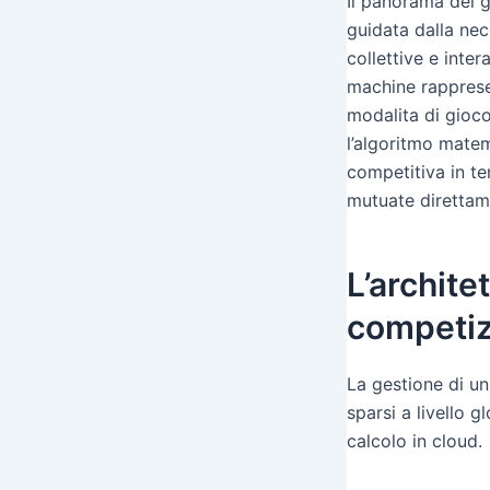
Il panorama del g
guidata dalla nec
collettive e inter
machine rappresen
modalitа di gioco
l’algoritmo matem
competitiva in te
mutuate direttam
L’archite
competiz
La gestione di u
sparsi a livello g
calcolo in cloud.