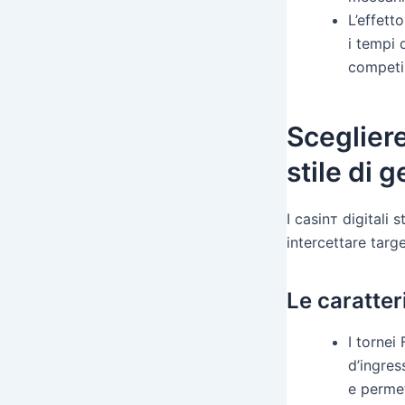
L’effett
i tempi 
competi
Scegliere
stile di 
I casinт digitali
intercettare targe
Le caratter
I tornei
d’ingres
e permet