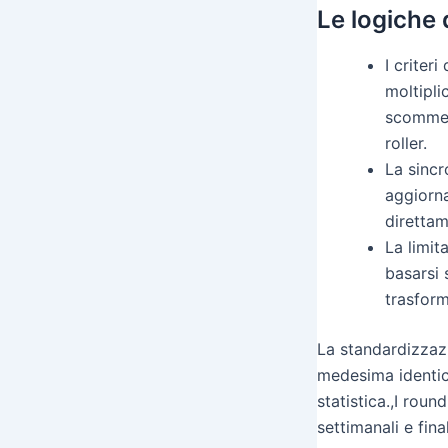
Le logiche 
I criter
moltipli
scommess
roller.
La sincr
aggiorna
direttam
La limit
basarsi 
trasform
La standardizzazi
medesima identica
statistica.,I roun
settimanali e fin