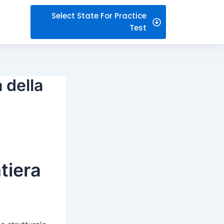
Select State For Practice
Test
a della
ntiera