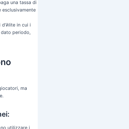
paga una tassa di
te esclusivamente
’йlite in cui i
 dato periodo,
ono
giocatori, ma
e.
nei:
no utilizzare i