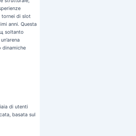
 strutturale,
esperienze
tornei di slot
imi anni. Questa
iщ soltanto
 un’arena
do dinamiche
ia di utenti
icata, basata sul