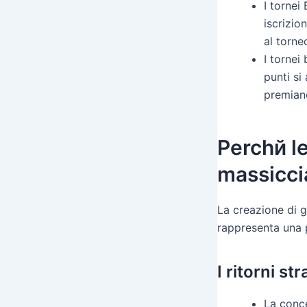
I tornei
iscrizio
al torne
I tornei
punti si
premiand
Perchй l
massicci
La creazione di g
rappresenta una p
I ritorni st
La conce