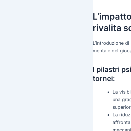
L’impatto
rivalitа s
L’introduzione di
mentale del giocat
I pilastri 
tornei:
La visib
una grad
superiori
La riduz
affronta
meccani