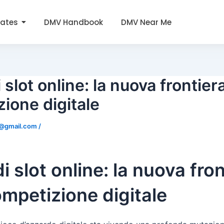
tates
DMV Handbook
DMV Near Me
 slot online: la nuova frontier
ione digitale
0@gmail.com
/
i slot online: la nuova fro
ompetizione digitale