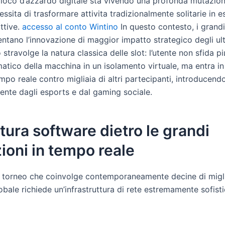
ioco d’azzardo digitale sta vivendo una profonda mutazione
essitа di trasformare attivitа tradizionalmente solitarie in 
attive.
accesso al conto Wintino
In questo contesto, i grandi 
tano l’innovazione di maggior impatto strategico degli ult
 stravolge la natura classica delle slot: l’utente non sfida p
atico della macchina in un isolamento virtuale, ma entra in
mpo reale contro migliaia di altri partecipanti, introducen
ente dagli esports e dal gaming sociale.
ttura software dietro le grandi
ioni in tempo reale
n torneo che coinvolge contemporaneamente decine di miglia
lobale richiede un’infrastruttura di rete estremamente sofist