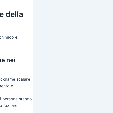
e della
ochimico e
ne nei
nickname scalare
mento e
di persone stanno
a l’azione