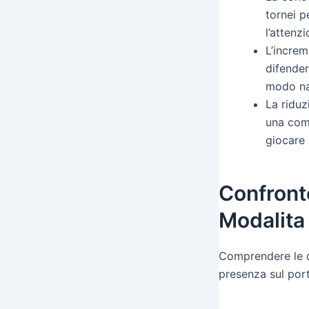
tornei p
l’attenz
L’increm
difender
modo nat
La riduz
una comp
giocare 
Confronto
Modalitа
Comprendere le di
presenza sul por