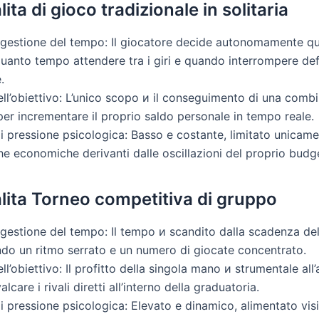
itа di gioco tradizionale in solitaria
 gestione del tempo: Il giocatore decide autonomamente q
uanto tempo attendere tra i giri e quando interrompere def
.
ll’obiettivo: L’unico scopo и il conseguimento di una comb
i per incrementare il proprio saldo personale in tempo reale.
di pressione psicologica: Basso e costante, limitato unicame
e economiche derivanti dalle oscillazioni del proprio budget
itа Torneo competitiva di gruppo
gestione del tempo: Il tempo и scandito dalla scadenza del
do un ritmo serrato e un numero di giocate concentrato.
ll’obiettivo: Il profitto della singola mano и strumentale all
lcare i rivali diretti all’interno della graduatoria.
di pressione psicologica: Elevato e dinamico, alimentato vi