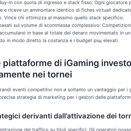
 Buy-in con quota di ingresso e stack fisso: Ogni giocatore 
ne e riceve un ammontare identico di fiches virtuali dedica
o. Vince chi ottimizza al massimo quello stack specifico.
 basati sul volume di scommessa complessivo: Competizioni d
 accumulano in base al totale del denaro movimentato in un
o in modo diretto la costanza e i budget piщ elevati.
e piattaforme di iGaming invest
amente nei tornei
randi eventi competitivi non и soltanto un vantaggio per i 
recisa strategia di marketing per i gestori delle piattaform
rategici derivanti dall’attivazione dei tor
ntrazione del traffico su titoli specifici: Gli operatori posso