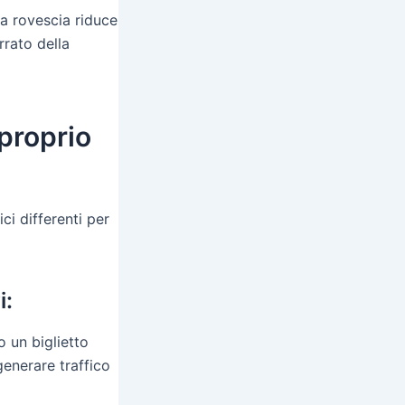
la rovescia riduce
rrato della
 proprio
ci differenti per
i:
o un biglietto
generare traffico