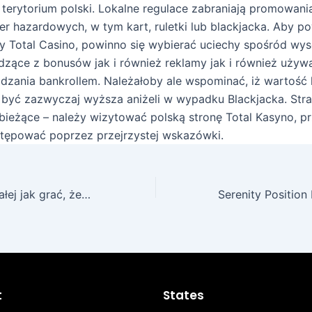
 terytorium polski. Lokalne regulace zabraniają promowani
er hazardowych, w tym kart, ruletki lub blackjacka. Aby p
 Total Casino, powinno się wybierać uciechy spośród wy
dzące z bonusów jak i również reklamy jak i również uży
zania bankrollem. Należałoby ale wspominać, iż wartość 
 być zazwyczaj wyższa aniżeli w wypadku Blackjacka. Str
 bieżące – należy wizytować polską stronę Total Kasyno, pr
ostępować poprzez przejrzystej wskazówki.
Total Casino w całej jak grać, żeby zyskać? Ów zabawy najkorzystniej dają graczom zyskać
t
States