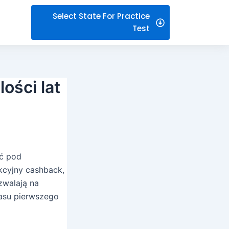
Select State For Practice
Test
ości lat
ać pod
kcyjny cashback,
zwalają na
asu pierwszego