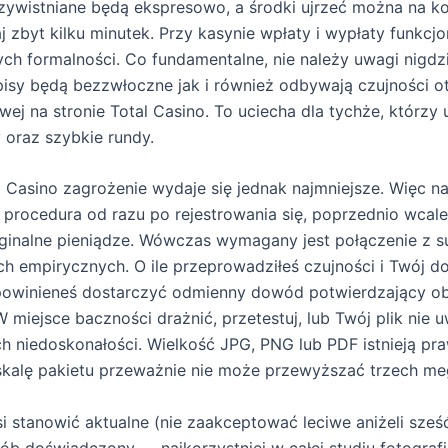
czywistniane będą ekspresowo, a środki ujrzeć można na 
 zbyt kilku minutek. Przy kasynie wpłaty i wypłaty funkcjo
h formalności. Co fundamentalne, nie należy uwagi nigdz
pisy będą bezzwłoczne jak i również odbywają czujności o
wej na stronie Total Casino. To uciecha dla tychże, którzy 
oraz szybkie rundy.
Casino zagrożenie wydaje się jednak najmniejsze. Więc na
procedura od razu po rejestrowania się, poprzednio wcal
ginalne pieniądze. Wówczas wymagany jest połączenie z 
ych empirycznych. O ile przeprowadziłeś czujności i Twój 
, powinieneś dostarczyć odmienny dowód potwierdzający o
 miejsce baczności drażnić, przetestuj, lub Twój plik nie 
h niedoskonałości. Wielkość JPG, PNG lub PDF istnieją pr
skalę pakietu przeważnie nie może przewyższać trzech me
i stanowić aktualne (nie zaakceptować leciwe aniżeli sześ
ób doświadczony — najkorzystniej w całej studiu fotogra