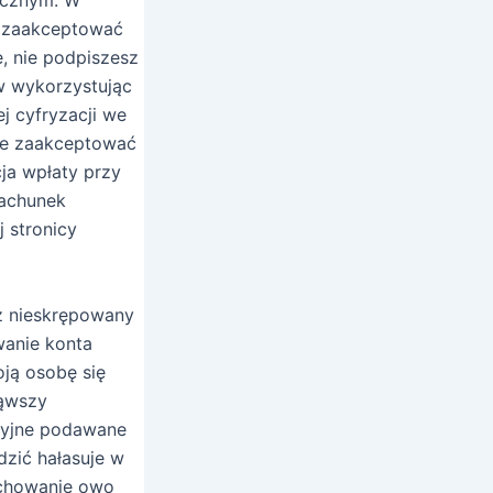
e zaakceptować
e, nie podpiszesz
w wykorzystując
j cyfryzacji we
ie zaakceptować
cja wpłaty przy
rachunek
 stronicy
eż nieskrępowany
wanie konta
ją osobę się
jąwszy
acyjne podawane
dzić hałasuje w
echowanie owo