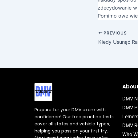
zdecydowanie w 
Pomimo owe wiel
PREVIOUS
Abou
DMV N
DMV Pr
Prepare for your DMV exam with
confidence! Our free practice tests
Lerner
cover all states and vehicle types,
DMV Ro
helping you pass on your first try.
Who We
Start practicing today for a safer