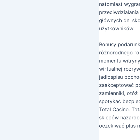
natomiast wygran
przeciwdziałania
głównych dni sko
użytkowników.
Bonusy podarunki
różnorodnego rod
momentu witryny 
wirtualnej rozryw
jadłospisu pocho
zaakceptować pow
zamienniki, otóż
spotykać bezpiec
Total Casino. To
sklepów hazardo
oczekiwać plus m