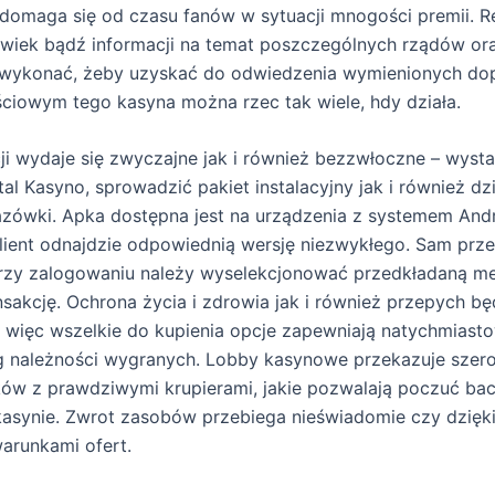
domaga się od czasu fanów w sytuacji mnogości premii. R
lwiek bądź informacji na temat poszczególnych rządów o
 wykonać, żeby uzyskać do odwiedzenia wymienionych do
ościowym tego kasyna można rzec tak wiele, hdy działa.
cji wydaje się zwyczajne jak i również bezzwłoczne – wysta
tal Kasyno, sprowadzić pakiet instalacyjny jak i również dz
azówki. Apka dostępna jest na urządzenia z systemem Andro
lient odnajdzie odpowiednią wersję niezwykłego. Sam prz
przy zalogowaniu należy wyselekcjonować przedkładaną m
nsakcję. Ochrona życia i zdrowia jak i również przepych b
więc wszelkie do kupienia opcje zapewniają natychmiast
g należności wygranych. Lobby kasynowe przekazuje szer
ków z prawdziwymi krupierami, jakie pozwalają poczuć bac
asynie. Zwrot zasobów przebiega nieświadomie czy dzięki
arunkami ofert.