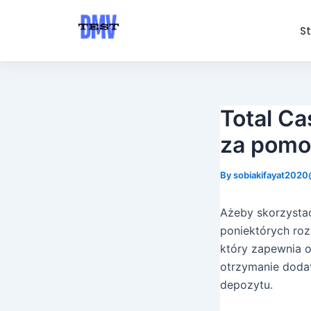
Skip
Post
to
navigation
S
content
Total Ca
za pomo
By
sobiakifayat202
Ażeby skorzysta
poniektórych roz
który zapewnia o
otrzymanie doda
depozytu.