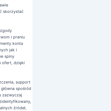
rawie
ć skorzystać
 zgody
twom i praniu
ementy konta
ych jak i
e spiny
ofert, dzięki
zczenia, support
a główna spośród
nu zazwyczaj
zidentyfikowany,
alnych źródeł,