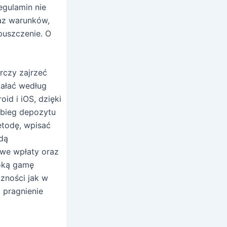
egulamin nie
raz warunków,
puszczenie. O
rczy zajrzeć
iałać według
id i iOS, dzięki
ebieg depozytu
etodę, wpisać
ędą
owe wpłaty oraz
oką gamę
zności jak w
 pragnienie