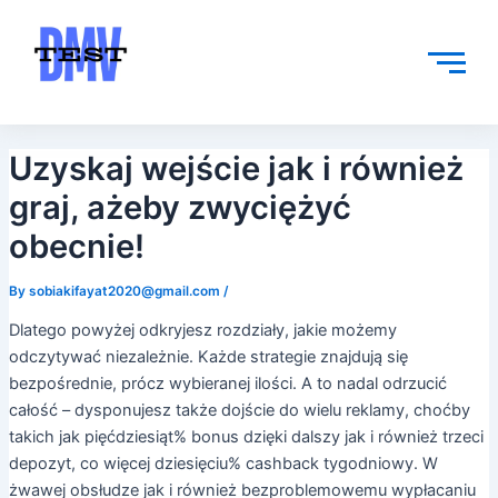
Skip
Post
to
navigation
content
Uzyskaj wejście jak i również
graj, ażeby zwyciężyć
obecnie!
By
sobiakifayat2020@gmail.com
/
Dlatego powyżej odkryjesz rozdziały, jakie możemy
odczytywać niezależnie. Każde strategie znajdują się
bezpośrednie, prócz wybieranej ilości. A to nadal odrzucić
całość – dysponujesz także dojście do wielu reklamy, choćby
takich jak pięćdziesiąt% bonus dzięki dalszy jak i również trzeci
depozyt, co więcej dziesięciu% cashback tygodniowy. W
żwawej obsłudze jak i również bezproblemowemu wypłacaniu