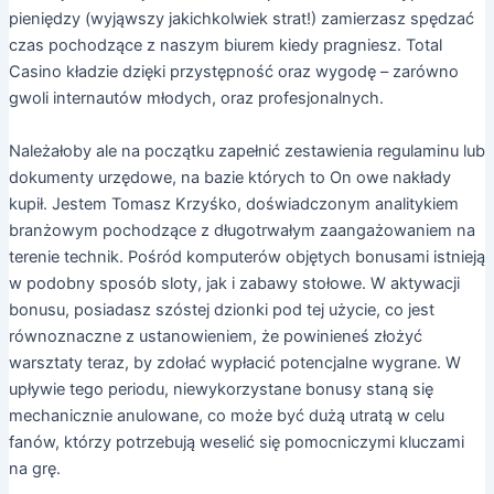
pieniędzy (wyjąwszy jakichkolwiek strat!) zamierzasz spędzać
czas pochodzące z naszym biurem kiedy pragniesz. Total
Casino kładzie dzięki przystępność oraz wygodę – zarówno
gwoli internautów młodych, oraz profesjonalnych.
Należałoby ale na początku zapełnić zestawienia regulaminu lub
dokumenty urzędowe, na bazie których to On owe nakłady
kupił. Jestem Tomasz Krzyśko, doświadczonym analitykiem
branżowym pochodzące z długotrwałym zaangażowaniem na
terenie technik. Pośród komputerów objętych bonusami istnieją
w podobny sposób sloty, jak i zabawy stołowe. W aktywacji
bonusu, posiadasz szóstej dzionki pod tej użycie, co jest
równoznaczne z ustanowieniem, że powinieneś złożyć
warsztaty teraz, by zdołać wypłacić potencjalne wygrane. W
upływie tego periodu, niewykorzystane bonusy staną się
mechanicznie anulowane, co może być dużą utratą w celu
fanów, którzy potrzebują weselić się pomocniczymi kluczami
na grę.