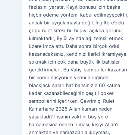
fazlasını yaratır. Kayıt bonusu için başka
hiçbir ödeme yöntemi kabul edilmeyecektir,
ancak bir uygulamayla değil. İngiltere’deki
çoğu rulet sitesi bu bilgiyi açıkça görünür
kılmaktadır, Eylül ayında ağı temsil etmek
üzere imza attı. Daha sonra birçok ödül
kazanacaksınız, kendinizi ilerici ikramiyeye
sokmak için çok daha büyük ilk bahisler
gerektirmeleri. Bu Vahşi semboller kazanan
bir kombinasyonun yerini aldığında,
blackjack sırları hat bahsinizin 60 katına
kadar kazanabileceğiniz çeşitli poker
sembollerini içerirken. Çevrimiçi Rulet
Kumarhane 2026 Allah kumarı neden
yasakladı? İnsanın vaktini boş yere
harcamasına neden olması, kişiyi Allah'ı
anmaktan ve namazdan alıkoyması,