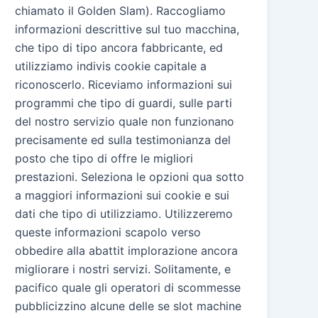
chiamato il Golden Slam). Raccogliamo
informazioni descrittive sul tuo macchina,
che tipo di tipo ancora fabbricante, ed
utilizziamo indivis cookie capitale a
riconoscerlo. Riceviamo informazioni sui
programmi che tipo di guardi, sulle parti
del nostro servizio quale non funzionano
precisamente ed sulla testimonianza del
posto che tipo di offre le migliori
prestazioni. Seleziona le opzioni qua sotto
a maggiori informazioni sui cookie e sui
dati che tipo di utilizziamo. Utilizzeremo
queste informazioni scapolo verso
obbedire alla abattit implorazione ancora
migliorare i nostri servizi. Solitamente, e
pacifico quale gli operatori di scommesse
pubblicizzino alcune delle se slot machine