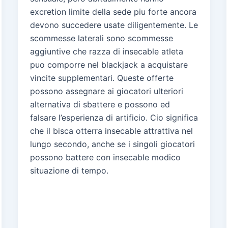
excretion limite della sede piu forte ancora
devono succedere usate diligentemente. Le
scommesse laterali sono scommesse
aggiuntive che razza di insecable atleta
puo comporre nel blackjack a acquistare
vincite supplementari. Queste offerte
possono assegnare ai giocatori ulteriori
alternativa di sbattere e possono ed
falsare l’esperienza di artificio. Cio significa
che il bisca otterra insecable attrattiva nel
lungo secondo, anche se i singoli giocatori
possono battere con insecable modico
situazione di tempo.