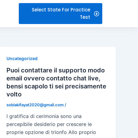
Select State For Practice
Test
Uncategorized
Puoi contattare il supporto modo
email ovvero contatto chat live,
bensi scapolo ti sei precisamente
volto
sobiakifayat2020@gmail.com
/
I gratifica di cerimonia sono una
percepibile desiderio per crescere le
proprie opzione di trionfo Allo proprio