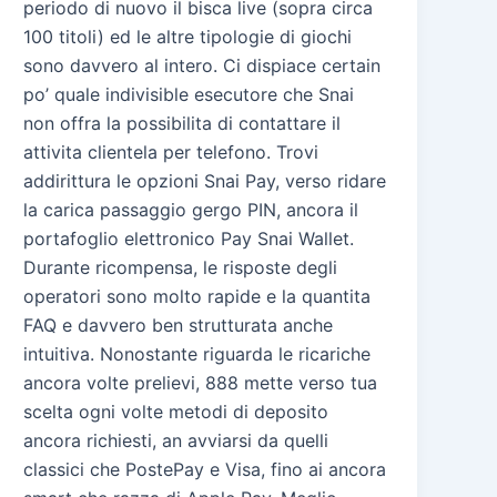
periodo di nuovo il bisca live (sopra circa
100 titoli) ed le altre tipologie di giochi
sono davvero al intero. Ci dispiace certain
po’ quale indivisible esecutore che Snai
non offra la possibilita di contattare il
attivita clientela per telefono. Trovi
addirittura le opzioni Snai Pay, verso ridare
la carica passaggio gergo PIN, ancora il
portafoglio elettronico Pay Snai Wallet.
Durante ricompensa, le risposte degli
operatori sono molto rapide e la quantita
FAQ e davvero ben strutturata anche
intuitiva. Nonostante riguarda le ricariche
ancora volte prelievi, 888 mette verso tua
scelta ogni volte metodi di deposito
ancora richiesti, an avviarsi da quelli
classici che PostePay e Visa, fino ai ancora